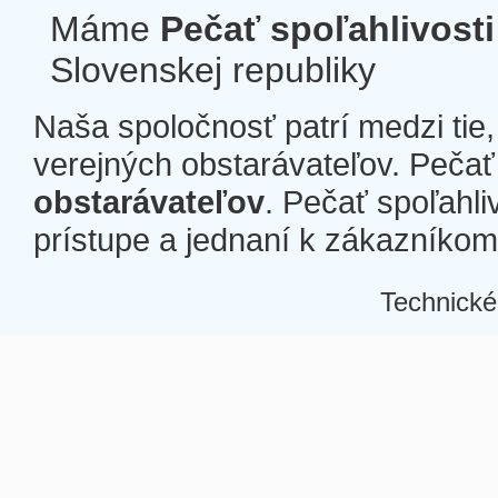
Máme
Pečať spoľahlivosti
Slovenskej republiky
Naša spoločnosť patrí medzi tie
verejných obstarávateľov. Pečať 
obstarávateľov
. Pečať spoľahli
prístupe a jednaní k zákazníkom a
Technické
Â
Â
Â