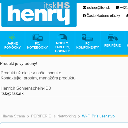
eshop@itsk.sk
+421
Často kladené otázky
MOBILY,
JARNÉ
PC,
PC
PERIFÉRIE
TABLETY,
POMÔCKY
NOTEBOOKY
KOMPONENTY
HODINKY
Produkt je vyradený!
Produkt už nie je v našej ponuke.
Kontaktujte, prosím, manažéra produktu:
Henrich Sonnenschein-ID0
itsk@itsk.sk
Hlavná Strana
PERIFÉRIE
Networking
Wi-Fi Príslušenstvo