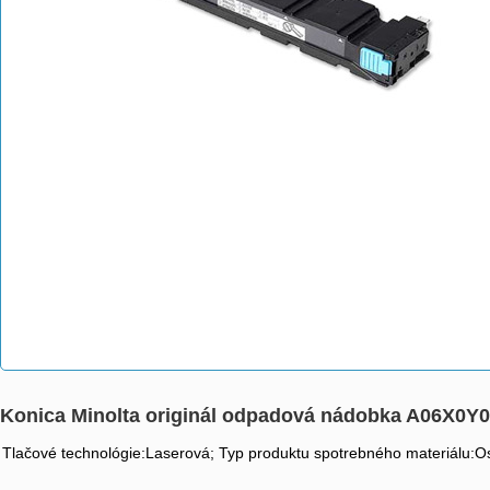
Konica Minolta originál odpadová nádobka A06X0Y0, 
Tlačové technológie:Laserová; Typ produktu spotrebného materiálu:Ost