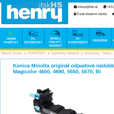
eshop@itsk.sk
+421
Často kladené otázky
MOBILY,
JARNÉ
PC,
PC
PERIFÉRIE
TABLETY,
POMÔCKY
NOTEBOOKY
KOMPONENTY
HODINKY
Hlavná Strana
PERIFÉRIE
Spotrebný Materiál
Atramenty, Tonery
>
>
>
Konica Minolta originál odpadová nádobk
Magicolor 4650, 4690, 5550, 5570, Bi