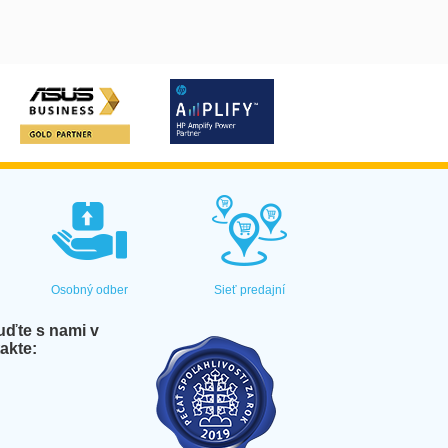
Osobný odber
Sieť predajní
ďte s nami v
akte: