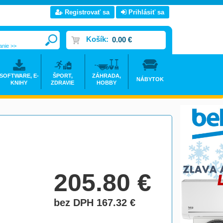
Registrovať sa
Prihlásiť sa
Košík:
0.00 €
anie >>
SOFTWARE, E-
ŠPORT,
ZÁHRADA,
NÁBYTOK
KNIHY
ZDRAVIE
HOBBY
205.80
€
bez DPH 167.32
€