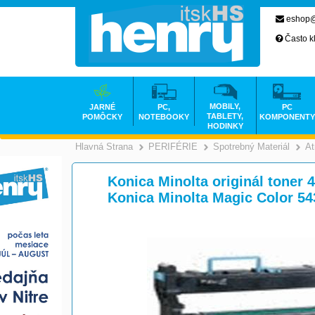
eshop@
Často k
MOBILY,
JARNÉ
PC,
PC
TABLETY,
POMÔCKY
NOTEBOOKY
KOMPONENTY
HODINKY
Hlavná Strana
PERIFÉRIE
Spotrebný Materiál
At
>
>
Konica Minolta originál toner 4
Konica Minolta Magic Color 54