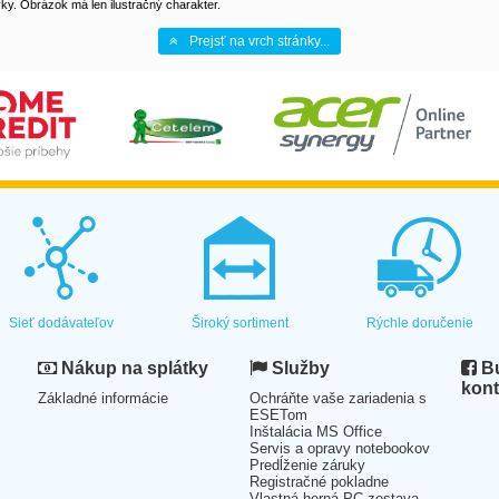
y. Obrázok má len ilustračný charakter.
Prejsť na vrch stránky...
Sieť dodávateľov
Široký sortiment
Rýchle doručenie
Nákup na splátky
Služby
Bu
kont
Základné informácie
Ochráňte vaše zariadenia s
ESETom
Inštalácia MS Office
Servis a opravy notebookov
Predĺženie záruky
Registračné pokladne
Vlastná herná PC zostava