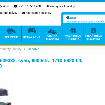
itsk.sk
+421 37 6503 908
Predajne a kontakty
ladené otázky
Sledovanie zásielky
Klikni SEM pre podrobné vyhľadáv
ČIERNA
MALÁ BIELA
VEĽKÁ BIELA
PERIFÉRIE
HERNÁ ZÓNA
TECHNIKA
TECHNIKA
TECHNIKA
ramenty, Tonery
Laserové
>
>
539332, cyan, 6000str., 1710-5820-04,
3