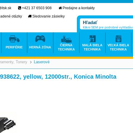
itsk.sk
+421 37 6503 908
Predajne a kontakty
ladené otázky
Sledovanie zásielky
Klikni SEM pre podrobné vyhľadáv
ČIERNA
MALÁ BIELA
VEĽKÁ BIELA
PERIFÉRIE
HERNÁ ZÓNA
TECHNIKA
TECHNIKA
TECHNIKA
ramenty, Tonery
Laserové
>
>
8938622, yellow, 12000str., Konica Minolta