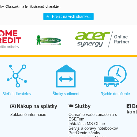
y. Obrázok má len ilustračný charakter.
Prejsť na vrch stránky...
Sieť dodávateľov
Široký sortiment
Rýchle doručenie
Nákup na splátky
Služby
Bu
kont
Základné informácie
Ochráňte vaše zariadenia s
ESETom
Inštalácia MS Office
Servis a opravy notebookov
Predĺženie záruky