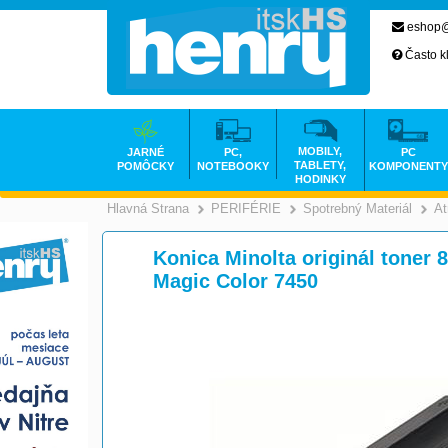
eshop@
Často k
MOBILY,
JARNÉ
PC,
PC
TABLETY,
POMÔCKY
NOTEBOOKY
KOMPONENTY
HODINKY
Hlavná Strana
PERIFÉRIE
Spotrebný Materiál
At
>
>
Konica Minolta originál toner 
Magic Color 7450