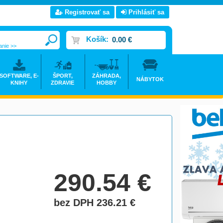
Registrovať sa
Prihlásiť sa
Košík:
0.00 €
anie >>
SOFTWARE, E-
ŠPORT,
ZÁHRADA,
NÁBYTOK
KNIHY
ZDRAVIE
HOBBY
290.54
€
bez DPH 236.21
€