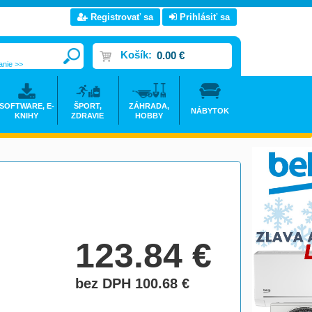
Registrovať sa
Prihlásiť sa
Košík:
0.00 €
anie >>
SOFTWARE, E-
ŠPORT,
ZÁHRADA,
NÁBYTOK
KNIHY
ZDRAVIE
HOBBY
123.84
€
bez DPH 100.68
€