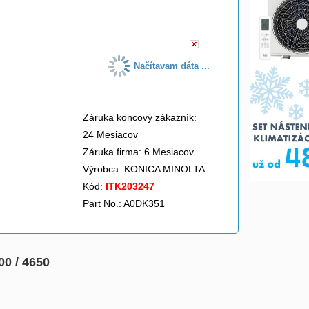
do košíka
Načítavam dáta ...
Záruka koncový zákazník:
24 Mesiacov
Záruka firma: 6 Mesiacov
Výrobca:
KONICA MINOLTA
Kód:
ITK203247
Part No.: A0DK351
00 / 4650