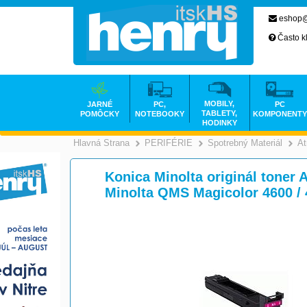
eshop@
Často k
MOBILY,
JARNÉ
PC,
PC
TABLETY,
POMÔCKY
NOTEBOOKY
KOMPONENTY
HODINKY
Hlavná Strana
PERIFÉRIE
Spotrebný Materiál
At
>
>
Konica Minolta originál toner 
Minolta QMS Magicolor 4600 /