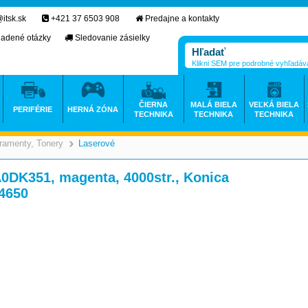
itsk.sk
+421 37 6503 908
Predajne a kontakty
ladené otázky
Sledovanie zásielky
Klikni SEM pre podrobné vyhľadáv
ČIERNA
MALÁ BIELA
VEĽKÁ BIELA
PERIFÉRIE
HERNÁ ZÓNA
TECHNIKA
TECHNIKA
TECHNIKA
ramenty, Tonery
Laserové
>
>
A0DK351, magenta, 4000str., Konica
 4650