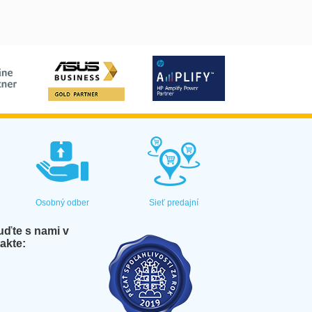
Osobný odber
Sieť predajní
ďte s nami v
akte: