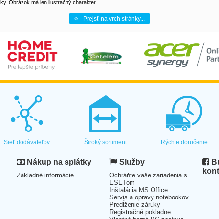
y. Obrázok má len ilustračný charakter.
Prejsť na vrch stránky...
Sieť dodávateľov
Široký sortiment
Rýchle doručenie
Nákup na splátky
Služby
Bu
kont
Základné informácie
Ochráňte vaše zariadenia s
ESETom
Inštalácia MS Office
Servis a opravy notebookov
Predĺženie záruky
Registračné pokladne