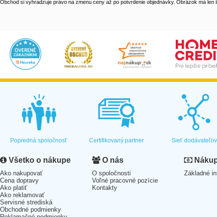
Obchod si vyhradzuje právo na zmenu ceny až po potvrdenie objednávky. Obrázok má len il
Popredná spoločnosť
Certifikovaný partner
Sieť dodávateľo
Všetko o nákupe
O nás
Nákup 
Ako nakupovať
O spoločnosti
Základné in
Cena dopravy
Voľné pracovné pozície
Ako platiť
Kontakty
Ako reklamovať
Servisné strediská
Obchodné podmienky
Reklamačné podmienky