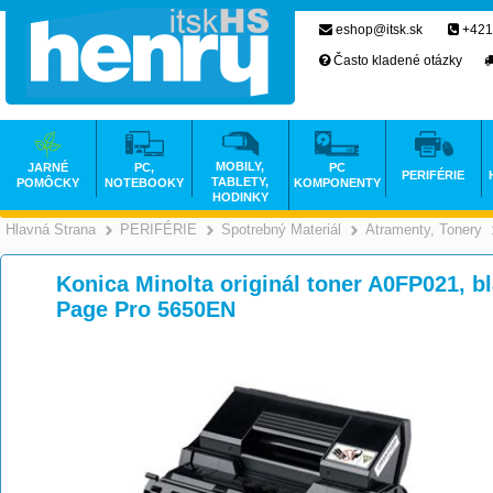
eshop@itsk.sk
+421
Často kladené otázky
MOBILY,
JARNÉ
PC,
PC
PERIFÉRIE
TABLETY,
POMÔCKY
NOTEBOOKY
KOMPONENTY
HODINKY
Hlavná Strana
PERIFÉRIE
Spotrebný Materiál
Atramenty, Tonery
>
>
>
Konica Minolta originál toner A0FP021, bl
Page Pro 5650EN