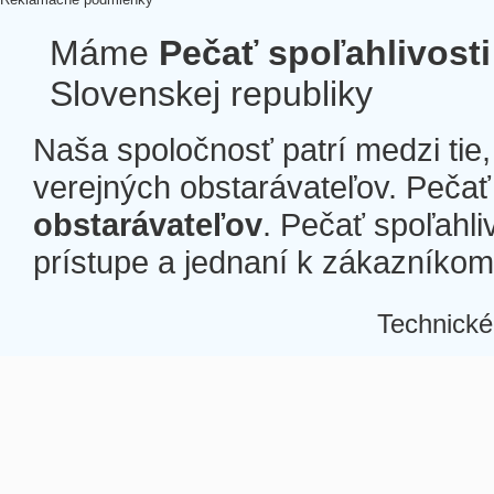
Máme
Pečať spoľahlivosti
Slovenskej republiky
Naša spoločnosť patrí medzi tie
verejných obstarávateľov. Pečať 
obstarávateľov
. Pečať spoľahli
prístupe a jednaní k zákazníkom a
Technické
Â
Â
Â