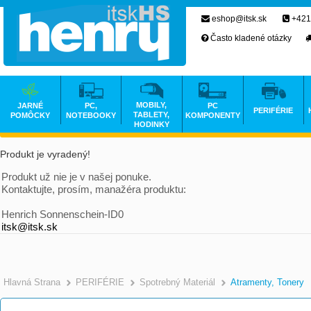
eshop@itsk.sk
+421
Často kladené otázky
MOBILY,
JARNÉ
PC,
PC
PERIFÉRIE
TABLETY,
POMÔCKY
NOTEBOOKY
KOMPONENTY
HODINKY
Produkt je vyradený!
Produkt už nie je v našej ponuke.
Kontaktujte, prosím, manažéra produktu:
Henrich Sonnenschein-ID0
itsk@itsk.sk
Hlavná Strana
PERIFÉRIE
Spotrebný Materiál
Atramenty, Tonery