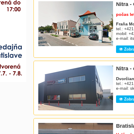
Nitra 
počas le
Fraňa Mo
tel.: +42
mobil: +
e-mail: i
Zobra
Nitra -
Dvorčian
tel.: +42
e-mail: s
Zobra
Bratis