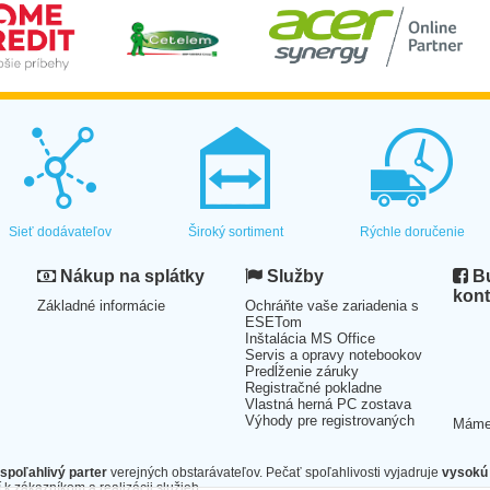
Sieť dodávateľov
Široký sortiment
Rýchle doručenie
Nákup na splátky
Služby
Bu
kont
Základné informácie
Ochráňte vaše zariadenia s
ESETom
Inštalácia MS Office
Servis a opravy notebookov
Predĺženie záruky
Registračné pokladne
Vlastná herná PC zostava
Výhody pre registrovaných
Mám
spoľahlivý parter
verejných obstarávateľov. Pečať spoľahlivosti vyjadruje
vysokú 
 k zákazníkom a realizácii služieb.