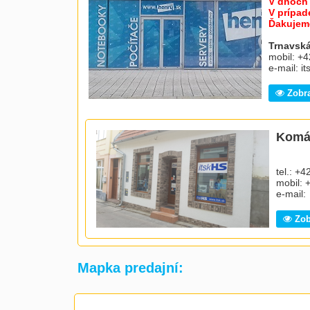
V dňoch 
V prípad
Ďakujem
Trnavská
mobil: +
e-mail: i
Zobra
Komár
tel.: +42
mobil: +
e-mail:
Zobr
Mapka predajní: