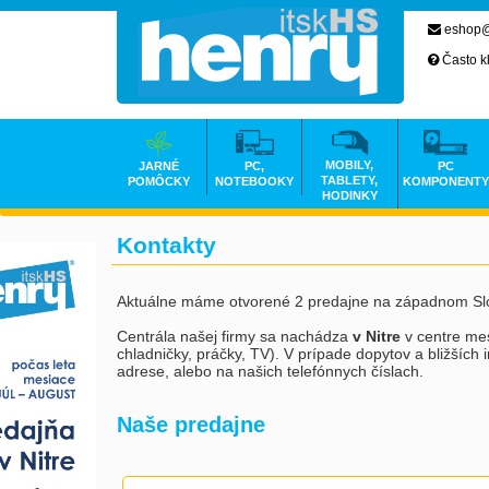
eshop@
Často k
MOBILY,
JARNÉ
PC,
PC
TABLETY,
POMÔCKY
NOTEBOOKY
KOMPONENTY
HODINKY
Kontakty
Aktuálne máme otvorené 2 predajne na západnom Slo
Centrála našej firmy sa nachádza
v Nitre
v centre mes
chladničky, práčky, TV). V prípade dopytov a bližšíc
adrese, alebo na našich telefónnych číslach.
Naše predajne