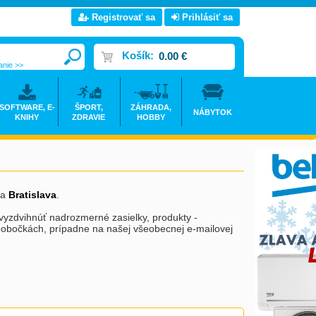
Registrovať sa
Prihlásiť sa
Košík:
0.00 €
anie >>
SOFTWARE, E-
ŠPORT,
ZÁHRADA,
NÁBYTOK
KNIHY
ZDRAVIE
HOBBY
a
Bratislava
.
ú vyzdvihnúť nadrozmerné zasielky, produkty -
 pobočkách, prípadne na našej všeobecnej e-mailovej