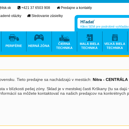
itsk.sk
+421 37 6503 908
Predajne a kontakty
ladené otázky
Sledovanie zásielky
Klikni SEM pre podrobné vyhľadáv
ČIERNA
MALÁ BIELA
VEĽKÁ BIELA
PERIFÉRIE
HERNÁ ZÓNA
TECHNIKA
TECHNIKA
TECHNIKA
vensku. Tieto predajne sa nachádzajú v mestách:
Nitra - CENTRÁLA
ta v blízkosti pešej zóny. Sklad je v mestskej časti Krškany (tu sa daj
h informácií sa môžete kontaktovať na našich predajcov na konkrétnych