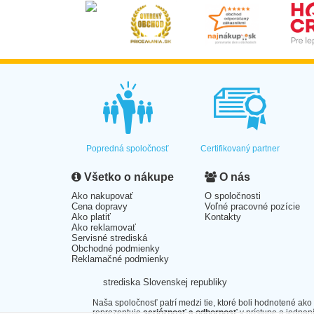
Popredná spoločnosť
Certifikovaný partner
Všetko o nákupe
O nás
Ako nakupovať
O spoločnosti
Cena dopravy
Voľné pracovné pozície
Ako platiť
Kontakty
Ako reklamovať
Servisné strediská
Obchodné podmienky
Reklamačné podmienky
strediska Slovenskej republiky
Naša spoločnosť patrí medzi tie, ktoré boli hodnotené ako
reprezentuje
serióznosť a odbornosť
v prístupe a jednaní