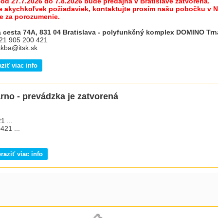
od 27.7.2026 do 7.8.2026 bude predajňa v Bratislave zatvorená.
e akychkoľvek požiadaviek, kontaktujte prosím našu pobočku v Ni
e za porozumenie.
 cesta 74A, 831 04 Bratislava - polyfunkčný komplex DOMINO Tr
421 905 200 421
tskba@itsk.sk
ziť viac info
no - prevádzka je zatvorená
1 ...
421 ...
aziť viac info