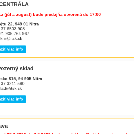
- CENTRÁLA
ta (júl a august) bude predajňa otvorená do 17:00
jtu 22, 949 01 Nitra
1 37 6503 908
421 905 764 967
tsknr@itsk.sk
ziť viac info
 externý sklad
ska 815, 94 905 Nitra
1 37 3211 590
klad@itsk.sk
ziť viac info
lava