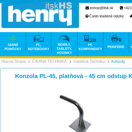
eshop@itsk.sk
+421
Často kladené otázky
MOBILY,
JARNÉ
PC,
PC
PERIFÉRIE
TABLETY,
POMÔCKY
NOTEBOOKY
KOMPONENTY
HODINKY
Hlavná Strana
ČIERNA TECHNIKA
Satelitná Technika
Konzoly
>
>
Konzola PL-45, platňová - 45 cm odstup