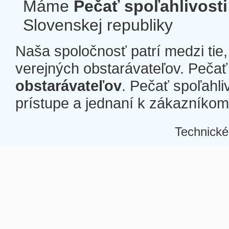
Máme
Pečať spoľahlivosti
Slovenskej republiky
Naša spoločnosť patrí medzi tie
verejných obstarávateľov. Pečať 
obstarávateľov
. Pečať spoľahli
prístupe a jednaní k zákazníkom a
Technické
Â
Â
Â