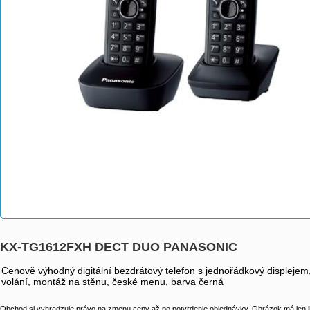
KX-TG1612FXH DECT DUO PANASONIC
Cenově výhodný digitální bezdrátový telefon s jednořádkový displejem
volání, montáž na stěnu, české menu, barva černá
Obchod si vyhradzuje právo na zmenu ceny až po potvrdenie objednávky. Obrázok má len il