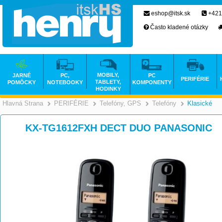
eshop@itsk.sk
+421
Často kladené otázky
MOBILY,
JARNÉ
PC,
PC
PERIFÉRIE
TABLETY,
POMÔCKY
NOTEBOOKY
KOMPONENTY
HODINKY
Hlavná Strana
PERIFÉRIE
Telefóny, GPS
Telefóny
Klasické
>
>
>
KX-TG1612FXH DECT DUO PANASONIC