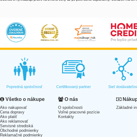
Popredná spoločnosť
Certifikovaný partner
Sieť dodávateľo
Všetko o nákupe
O nás
Nákup 
Ako nakupovať
O spoločnosti
Základné in
Cena dopravy
Voľné pracovné pozície
Ako platiť
Kontakty
Ako reklamovať
Servisné strediská
Obchodné podmienky
Reklamačné podmienky