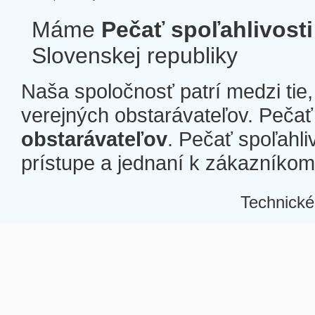
Máme
Pečať spoľahlivosti
Slovenskej republiky
Naša spoločnosť patrí medzi tie
verejných obstarávateľov. Pečať 
obstarávateľov
. Pečať spoľahli
prístupe a jednaní k zákazníkom a
Technické
Â
Â
Â