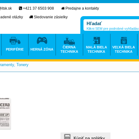
itsk.sk
+421 37 6503 908
Predajne a kontakty
ladené otázky
Sledovanie zásielky
Klikni SEM pre podrobné vyhľadáv
ČIERNA
MALÁ BIELA
VEĽKÁ BIELA
PERIFÉRIE
HERNÁ ZÓNA
TECHNIKA
TECHNIKA
TECHNIKA
ramenty, Tonery
>
Kúpiť na splátky.