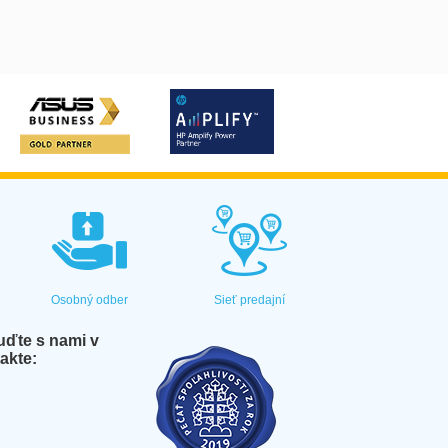
Osobný odber
Sieť predajní
ďte s nami v
akte: