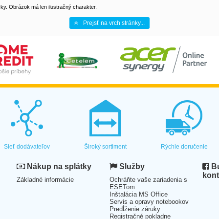
y. Obrázok má len ilustračný charakter.
Prejsť na vrch stránky...
Sieť dodávateľov
Široký sortiment
Rýchle doručenie
Nákup na splátky
Služby
Bu
kont
Základné informácie
Ochráňte vaše zariadenia s
ESETom
Inštalácia MS Office
Servis a opravy notebookov
Predĺženie záruky
Registračné pokladne