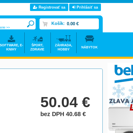
Registrovať sa
Prihlásiť sa
Košík:
0.00 €
anie >>
SOFTWARE, E-
ŠPORT,
ZÁHRADA,
NÁBYTOK
KNIHY
ZDRAVIE
HOBBY
50.04
€
bez DPH 40.68
€
do košíka