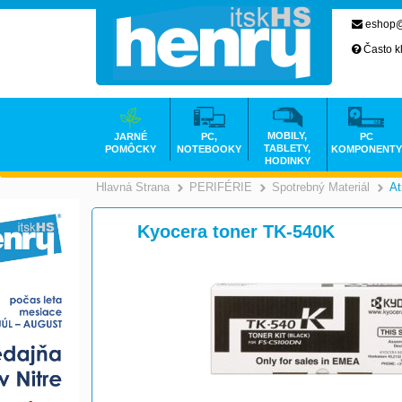
eshop@
Často k
MOBILY,
JARNÉ
PC,
PC
TABLETY,
POMÔCKY
NOTEBOOKY
KOMPONENTY
HODINKY
Hlavná Strana
PERIFÉRIE
Spotrebný Materiál
At
>
>
Kyocera toner TK-540K