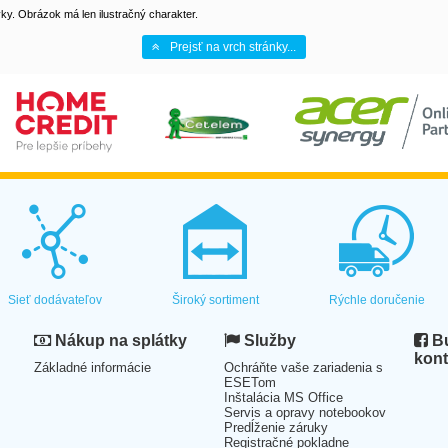
y. Obrázok má len ilustračný charakter.
Prejsť na vrch stránky...
Sieť dodávateľov
Široký sortiment
Rýchle doručenie
Nákup na splátky
Služby
Bu
kont
Základné informácie
Ochráňte vaše zariadenia s
ESETom
Inštalácia MS Office
Servis a opravy notebookov
Predĺženie záruky
Registračné pokladne