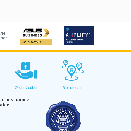
Osobný odber
Sieť predajní
ďte s nami v
akte: