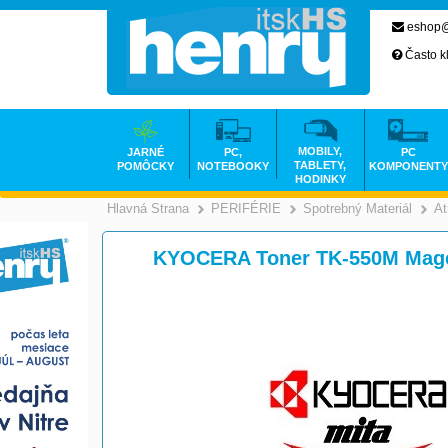
eshop@
Často k
MOBILY,
JARNÉ
PC,
PC
TABLETY,
POMÔCKY
NOTEBOOKY
KOMPONENTY
HODINKY
Hlavná Strana
PERIFÉRIE
Spotrebný Materiál
At
>
>
KYOCERA Toner TK-550M Mage