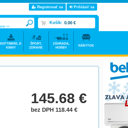
Registrovať sa
Prihlásiť sa
Košík:
0.00 €
anie >>
SOFTWARE, E-
ŠPORT,
ZÁHRADA,
NÁBYTOK
KNIHY
ZDRAVIE
HOBBY
145.68
€
bez DPH 118.44
€
do košíka