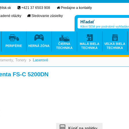
itsk.sk
+421 37 6503 908
Predajne a kontakty
ladené otázky
Sledovanie zásielky
Klikni SEM pre podrobné vyhľadáv
ČIERNA
MALÁ BIELA
VEĽKÁ BIELA
PERIFÉRIE
HERNÁ ZÓNA
TECHNIKA
TECHNIKA
TECHNIKA
ramenty, Tonery
Laserové
>
>
nta FS-C 5200DN
Kúpiť na splátky.