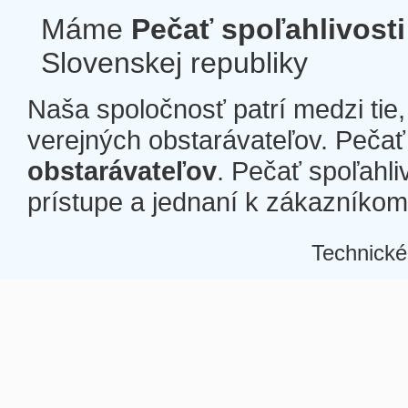
Máme
Pečať spoľahlivosti
Slovenskej republiky
Naša spoločnosť patrí medzi tie
verejných obstarávateľov. Pečať 
obstarávateľov
. Pečať spoľahli
prístupe a jednaní k zákazníkom a
Technické
Â
Â
Â