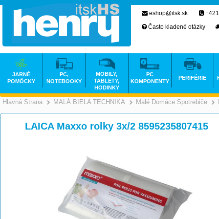
eshop@itsk.sk
+421
Často kladené otázky
MOBILY,
JARNÉ
PC,
PC
PERIFÉRIE
TABLETY,
POMÔCKY
NOTEBOOKY
KOMPONENTY
HODINKY
Hlavná Strana
MALÁ BIELA TECHNIKA
Malé Domáce Spotrebiče
>
>
LAICA Maxxo rolky 3x/2 8595235807415