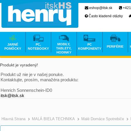
eshop@itsk.sk
+421
Často kladené otázky
MOBILY,
JARNÉ
PC,
PC
PERIFÉRIE
TABLETY,
POMÔCKY
NOTEBOOKY
KOMPONENTY
HODINKY
Produkt je vyradený!
Produkt už nie je v našej ponuke.
Kontaktujte, prosím, manažéra produktu:
Henrich Sonnenschein-ID0
itsk@itsk.sk
Hlavná Strana
MALÁ BIELA TECHNIKA
Malé Domáce Spotrebiče