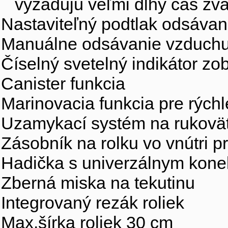
vyžadujú veľmi dlhý čas zvá
Nastaviteľný podtlak odsávan
Manuálne odsávanie vzduchu
Číselný svetelný indikátor z
Canister funkcia
Marinovacia funkcia pre rých
Uzamykací systém na rukovät
Zásobník na rolku vo vnútri pr
Hadička s univerzálnym kone
Zberná miska na tekutinu
Integrovaný rezák roliek
Max.šírka roliek 30 cm