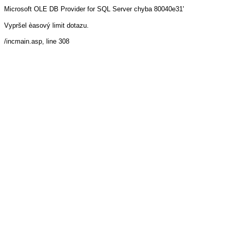
Microsoft OLE DB Provider for SQL Server
chyba 80040e31'
Vypršel èasový limit dotazu.
/incmain.asp
, line 308