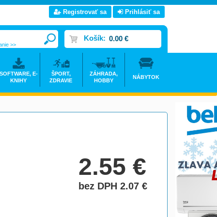
Registrovať sa
Prihlásiť sa
Košík:
0.00 €
anie >>
SOFTWARE, E-
ŠPORT,
ZÁHRADA,
NÁBYTOK
KNIHY
ZDRAVIE
HOBBY
2.55
€
bez DPH 2.07
€
do košíka