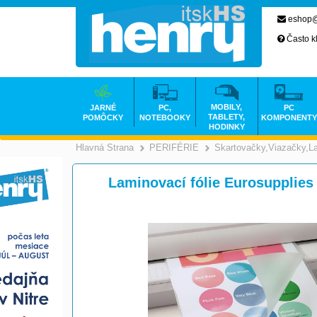
eshop@
Často k
MOBILY,
JARNÉ
PC,
PC
TABLETY,
POMÔCKY
NOTEBOOKY
KOMPONENTY
HODINKY
Hlavná Strana
PERIFÉRIE
Skartovačky,Viazačky,L
>
>
Laminovací fólie Eurosupplies 