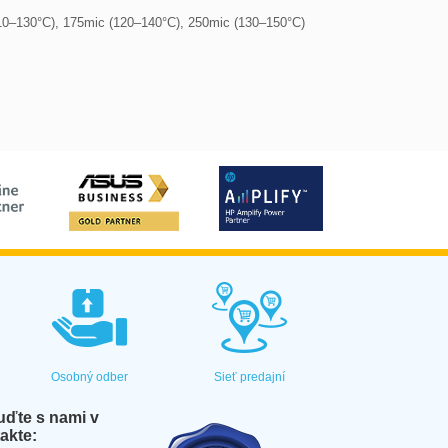
10–130°C), 175mic (120–140°C), 250mic (130–150°C)

Osobný odber
Sieť predajní
ďte s nami v
akte: