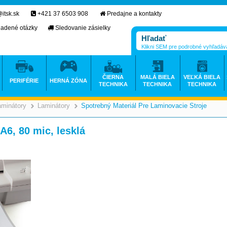
itsk.sk
+421 37 6503 908
Predajne a kontakty
ladené otázky
Sledovanie zásielky
Klikni SEM pre podrobné vyhľadáv
ČIERNA
MALÁ BIELA
VEĽKÁ BIELA
PERIFÉRIE
HERNÁ ZÓNA
TECHNIKA
TECHNIKA
TECHNIKA
aminátory
Laminátory
Spotrebný Materiál Pre Laminovacie Stroje
>
>
A6, 80 mic, lesklá