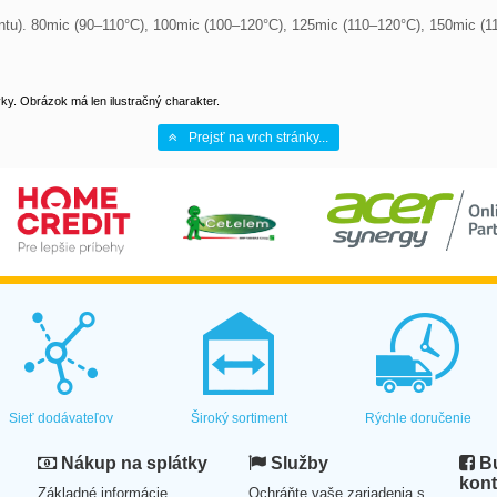
ntu). 80mic (90–110°C), 100mic (100–120°C), 125mic (110–120°C), 150mic (1
y. Obrázok má len ilustračný charakter.
Prejsť na vrch stránky...
Sieť dodávateľov
Široký sortiment
Rýchle doručenie
Nákup na splátky
Služby
Bu
kont
Základné informácie
Ochráňte vaše zariadenia s