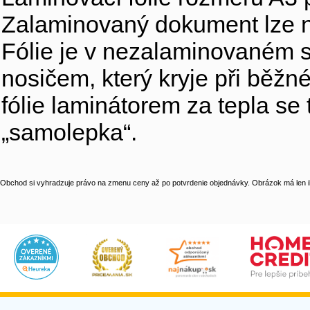
Zalaminovaný dokument lze na
Fólie je v nezalaminovaném 
nosičem, který kryje při běžné
fólie laminátorem za tepla se
„samolepka“.
Obchod si vyhradzuje právo na zmenu ceny až po potvrdenie objednávky. Obrázok má len il