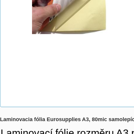
Laminovacia fólia Eurosupplies A3, 80mic samolepí
Laminovací fólie rozměru A3 