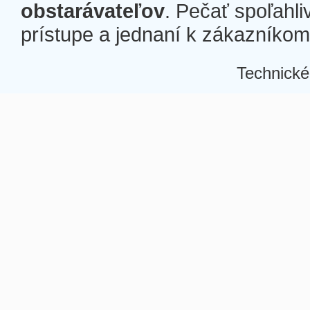
obstarávateľov
. Pečať spoľahli
prístupe a jednaní k zákazníkom a
Technické
Â
Â
Â