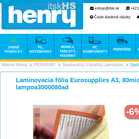
eshop@itsk.sk
+421
Často kladené otázky
MOBILY,
JARNÉ
PC,
PC
PERIFÉRIE
TABLETY,
POMÔCKY
NOTEBOOKY
KOMPONENTY
HODINKY
Hlavná Strana
PERIFÉRIE
Skartovačky,Viazačky,Laminátory
Spot
>
>
Laminovacia fólia Eurosupplies A3, 80mic
lampoa3000080ad
-6