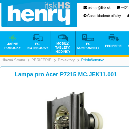
eshop@itsk.sk
+421
Často kladené otázky
MOBILY,
JARNÉ
PC,
PC
PERIFÉRIE
TABLETY,
POMÔCKY
NOTEBOOKY
KOMPONENTY
HODINKY
Hlavná Strana
PERIFÉRIE
Projektory
Príslušenstvo
>
>
>
Lampa pro Acer P7215 MC.JEK11.001