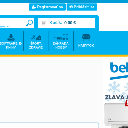
Registrovať sa
Prihlásiť sa
Košík:
0.00 €
anie >>
SOFTWARE, E-
ŠPORT,
ZÁHRADA,
NÁBYTOK
KNIHY
ZDRAVIE
HOBBY