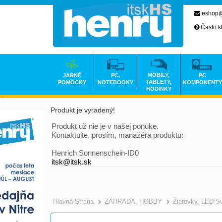
eshop@
Často k
MOBILY,
JARNÉ
PC,
PC
TABLETY,
POMÔCKY
NOTEBOOKY
KOMPONENTY
HODINKY
Produkt je vyradený!
Produkt už nie je v našej ponuke.
Kontaktujte, prosím, manažéra produktu:
Henrich Sonnenschein-ID0
itsk@itsk.sk
Hlavná Strana
ZÁHRADA, HOBBY
Žiarovky, LED Sv