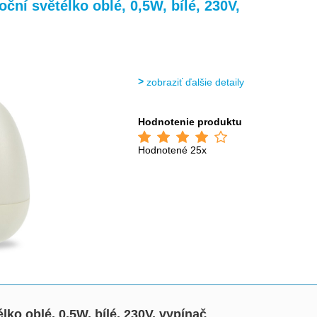
>
>
>
>
ní světélko oblé, 0,5W, bílé, 230V,
zobraziť ďalšie detaily
Hodnotenie produktu
Hodnotené 25x
ko oblé, 0,5W, bílé, 230V, vypínač