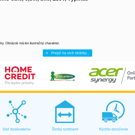
y. Obrázok má len ilustračný charakter.
Prejsť na vrch stránky...
Sieť dodávateľov
Široký sortiment
Rýchle doručenie