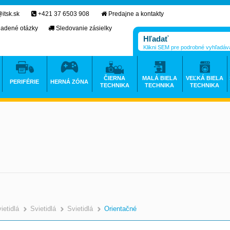
itsk.sk
+421 37 6503 908
Predajne a kontakty
ladené otázky
Sledovanie zásielky
Klikni SEM pre podrobné vyhľadáv
ČIERNA
MALÁ BIELA
VEĽKÁ BIELA
PERIFÉRIE
HERNÁ ZÓNA
TECHNIKA
TECHNIKA
TECHNIKA
ietidlá
Svietidlá
Svietidlá
Orientačné