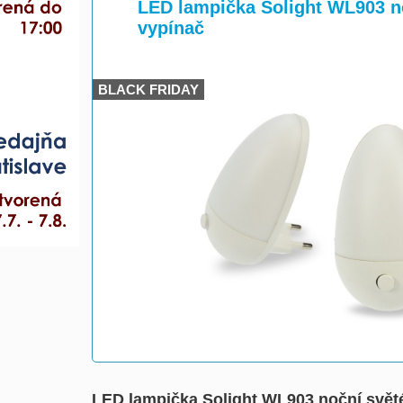
>
LED lampička Solight WL903 noč
vypínač
BLACK FRIDAY
LED lampička Solight WL903 noční světél