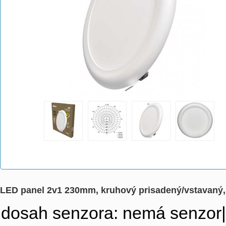
LED panel 2v1 230mm, kruhový prisadený/vstavaný,
dosah senzora: nemá senzor|fa