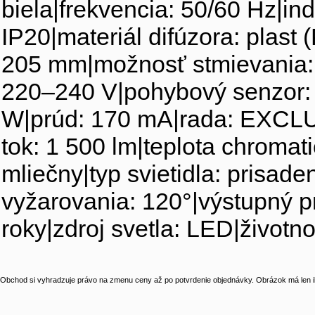
biela|frekvencia: 50/60 Hz|ind
IP20|materiál difúzora: plast 
205 mm|možnosť stmievania: 
220–240 V|pohybový senzor: ni
W|prúd: 170 mA|rada: EXCLU
tok: 1 500 lm|teplota chromati
mliečny|typ svietidla: prisa
vyžarovania: 120°|výstupný p
roky|zdroj svetla: LED|životn
Obchod si vyhradzuje právo na zmenu ceny až po potvrdenie objednávky. Obrázok má len il