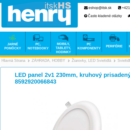
eshop@itsk.sk
+421
Často kladené otázky
MOBILY,
JARNÉ
PC,
PC
PERIFÉRIE
TABLETY,
POMÔCKY
NOTEBOOKY
KOMPONENTY
HODINKY
Hlavná Strana
ZÁHRADA, HOBBY
Žiarovky, LED Svietidlá
Svietid
>
>
LED panel 2v1 230mm, kruhový prisadený/
8592920066843