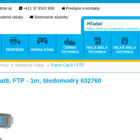
itsk.sk
+421 37 6503 908
Predajne a kontakty
ladené otázky
Sledovanie zásielky
Klikni SEM pre podrobné vyhľadáv
ČIERNA
MALÁ BIELA
VEĽKÁ BIELA
PERIFÉRIE
HERNÁ ZÓNA
TECHNIKA
TECHNIKA
TECHNIKA
Prvky
Metalické Káble
Patch Cat.6 / FTP
>
>
>
at6, FTP - 1m, bledomodrý 632760