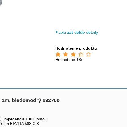
zobraziť ďalšie detaily
Hodnotenie produktu
Hodnotené 16x
- 1m, bledomodrý 632760
ou), impedancia 100 Ohmov.
k 2 a EIA/TIA 568 C.3.