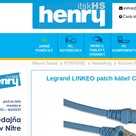
eshop@
Často k
MOBILY,
JARNÉ
PC,
PC
TABLETY,
POMÔCKY
NOTEBOOKY
KOMPONENTY
HODINKY
Hlavná Strana
PERIFÉRIE
Networking
Pasívne 
>
>
Legrand LINKEO patch kábel C