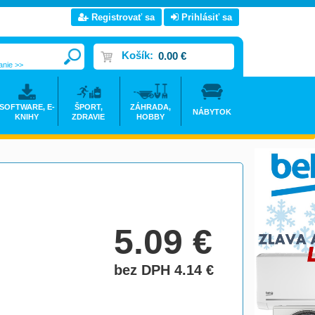
Registrovať sa
Prihlásiť sa
Košík:
0.00 €
anie >>
SOFTWARE, E-
ŠPORT,
ZÁHRADA,
NÁBYTOK
KNIHY
ZDRAVIE
HOBBY
5.09
€
bez DPH 4.14
€
do košíka