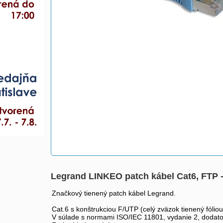
Legrand LINKEO patch kábel Cat6, FTP 
Značkový tienený patch kábel Legrand.
Cat.6 s konštrukciou F/UTP (celý zväzok tienený fóli
V súlade s normami ISO/IEC 11801, vydanie 2, dodato