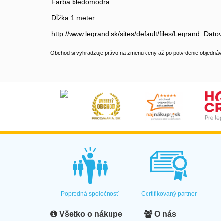
Farba bledomodrá.
Dĺžka 1 meter
http://www.legrand.sk/sites/default/files/Legrand_Da
Obchod si vyhradzuje právo na zmenu ceny až po potvrdenie objednávk
Popredná spoločnosť
Certifikovaný partner
Všetko o nákupe
O nás