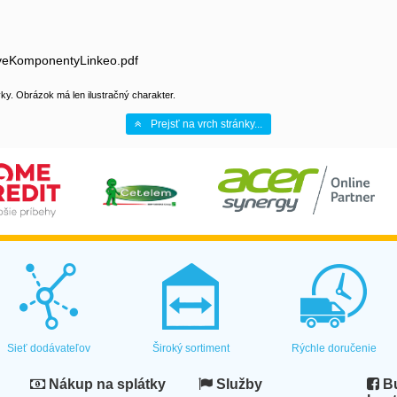
toveKomponentyLinkeo.pdf
y. Obrázok má len ilustračný charakter.
Prejsť na vrch stránky...
Sieť dodávateľov
Široký sortiment
Rýchle doručenie
Nákup na splátky
Služby
Bu