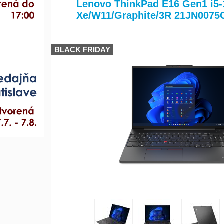
>
Lenovo ThinkPad E16 Gen1 i5
Xe/W11/Graphite/3R 21JN0075
BLACK FRIDAY