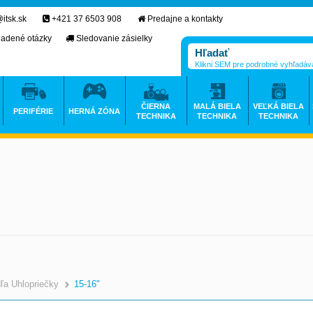
itsk.sk
+421 37 6503 908
Predajne a kontakty
ladené otázky
Sledovanie zásielky
Klikni SEM pre podrobné vyhľadáv
ČIERNA
MALÁ BIELA
VEĽKÁ BIELA
PERIFÉRIE
HERNÁ ZÓNA
TECHNIKA
TECHNIKA
TECHNIKA
ľa Uhlopriečky
15-16"