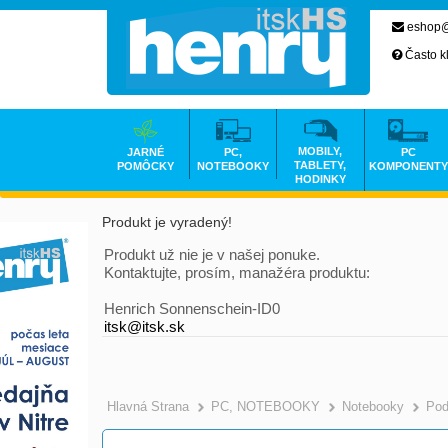
eshop@
Často k
MOBILY,
JARNÉ
PC,
PC
TABLETY,
POMÔCKY
NOTEBOOKY
KOMPONENTY
HODINKY
Produkt je vyradený!
Produkt už nie je v našej ponuke.
Kontaktujte, prosím, manažéra produktu:
Henrich Sonnenschein-ID0
itsk@itsk.sk
Hlavná Strana
PC, NOTEBOOKY
Notebooky
Pod