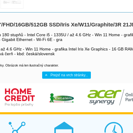
"/FHD/16GB/512GB SSD/Iris Xe/W11/Graphite/3R 21
80 stupňů - Intel Core i5 - 1335U / až 4.6 GHz - Win 11 Home - grafi
Gigabit Ethernet - Wi-Fi 6E - gra
/ až 4.6 GHz - Win 11 Home - grafika Intel Iris Xe Graphics - 16 GB 
ová čerň - kbd: česká/slovensk
y. Obrázok má len ilustračný charakter.
Prejsť na vrch stránky...