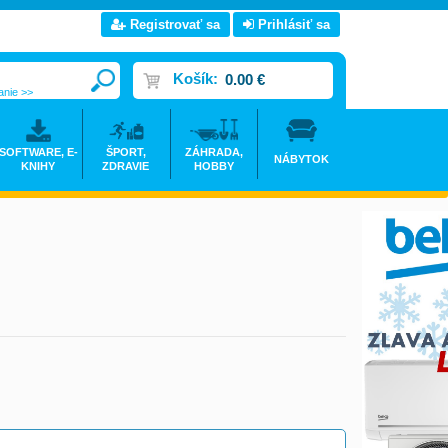
Registrovať sa
Prihlásiť sa
Košík:
0.00 €
anie >>
SOFTWARE, E-
ŠPORT,
ZÁHRADA,
NÁBYTOK
KNIHY
ZDRAVIE
HOBBY