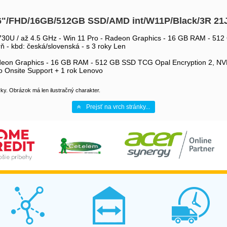
6"/FHD/16GB/512GB SSD/AMD int/W11P/Black/3R 2
30U / až 4.5 GHz - Win 11 Pro - Radeon Graphics - 16 GB RAM - 512
rň - kbd: česká/slovenská - s 3 roky Len
eon Graphics - 16 GB RAM - 512 GB SSD TCG Opal Encryption 2, NVMe 
vo Onsite Support + 1 rok Lenovo
y. Obrázok má len ilustračný charakter.
Prejsť na vrch stránky...