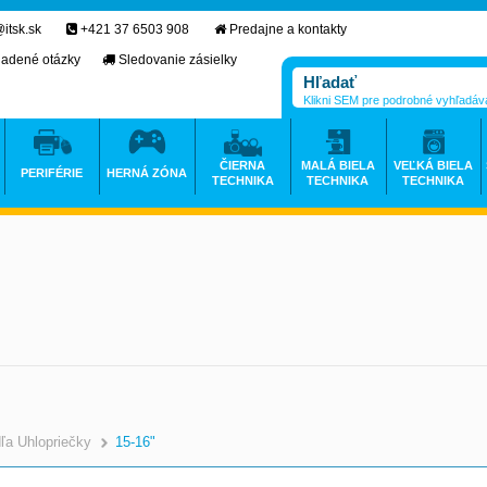
itsk.sk
+421 37 6503 908
Predajne a kontakty
ladené otázky
Sledovanie zásielky
Klikni SEM pre podrobné vyhľadáv
ČIERNA
MALÁ BIELA
VEĽKÁ BIELA
PERIFÉRIE
HERNÁ ZÓNA
TECHNIKA
TECHNIKA
TECHNIKA
ľa Uhlopriečky
15-16"