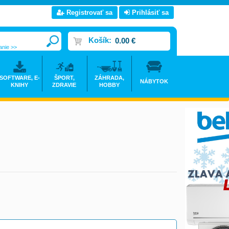
Registrovať sa
Prihlásiť sa
Košík:
0.00 €
anie >>
SOFTWARE, E-
ŠPORT,
ZÁHRADA,
NÁBYTOK
KNIHY
ZDRAVIE
HOBBY