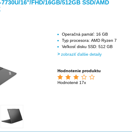
>
>
>
7-7730U/16"/FHD/16GB/512GB SSD/AMD
K
Operačná pamäť: 16 GB
Typ procesora: AMD Ryzen 7
Veľkosť disku SSD: 512 GB
zobraziť ďalšie detaily
Hodnotenie produktu
Hodnotené 17x