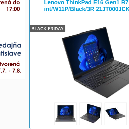
>
Lenovo ThinkPad E16 Gen1 R
int/W11P/Black/3R 21JT000JC
BLACK FRIDAY