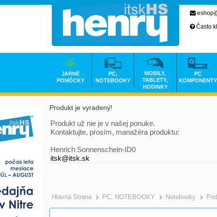
eshop@
Často k
MOBILY,
JARNÉ
PC,
PC
TABLETY,
POMÔCKY
NOTEBOOKY
KOMPONENTY
HODINKY
Produkt je vyradený!
Produkt už nie je v našej ponuke.
Kontaktujte, prosím, manažéra produktu:
Henrich Sonnenschein-ID0
itsk@itsk.sk
Hlavná Strana
PC, NOTEBOOKY
Notebooky
Pod