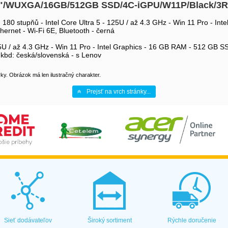
14"/WUXGA/16GB/512GB SSD/4C-iGPU/W11P/Black/3
80 stupňů - Intel Core Ultra 5 - 125U / až 4.3 GHz - Win 11 Pro - I
hernet - Wi-Fi 6E, Bluetooth - černá
25U / až 4.3 GHz - Win 11 Pro - Intel Graphics - 16 GB RAM - 512 GB
- kbd: česká/slovenská - s Lenov
y. Obrázok má len ilustračný charakter.
Prejsť na vrch stránky...
Sieť dodávateľov
Široký sortiment
Rýchle doručenie