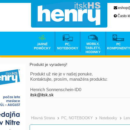
eshop@
Často k
MOBILY,
JARNÉ
PC,
PC
TABLETY,
POMÔCKY
NOTEBOOKY
KOMPONENTY
HODINKY
Produkt je vyradený!
Produkt už nie je v našej ponuke.
Kontaktujte, prosím, manažéra produktu:
Henrich Sonnenschein-ID0
itsk@itsk.sk
Hlavná Strana
PC, NOTEBOOKY
Notebooky
Len