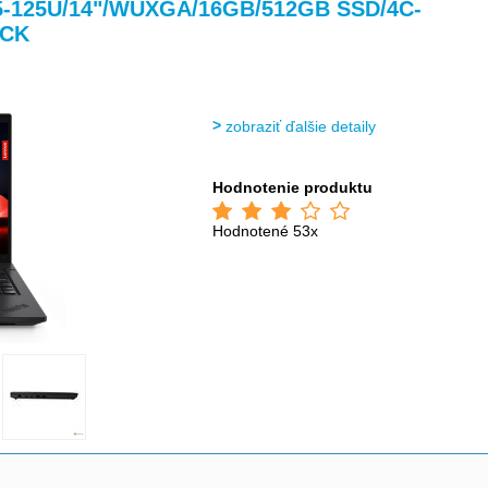
>
>
>
>
U5-125U/14"/WUXGA/16GB/512GB SSD/4C-
LCK
zobraziť ďalšie detaily
Hodnotenie produktu
Hodnotené 53x