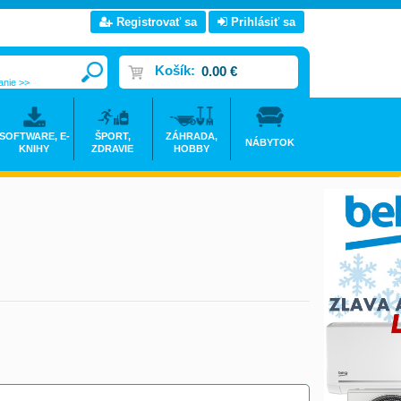
Registrovať sa
Prihlásiť sa
Košík:
0.00 €
anie >>
SOFTWARE, E-
ŠPORT,
ZÁHRADA,
NÁBYTOK
KNIHY
ZDRAVIE
HOBBY