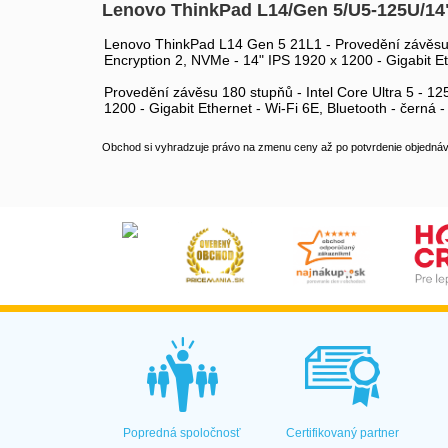
Lenovo ThinkPad L14/Gen 5/U5-125U/
Lenovo ThinkPad L14 Gen 5 21L1 - Provedění závěsu 1
Encryption 2, NVMe - 14" IPS 1920 x 1200 - Gigabit Et
Provedění závěsu 180 stupňů - Intel Core Ultra 5 - 1
1200 - Gigabit Ethernet - Wi-Fi 6E, Bluetooth - černá 
Obchod si vyhradzuje právo na zmenu ceny až po potvrdenie objednávk
Popredná spoločnosť
Certifikovaný partner