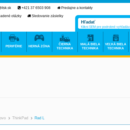
itsk.sk
+421 37 6503 908
Predajne a kontakty
ladené otázky
Sledovanie zásielky
Klikni SEM pre podrobné vyhľadáv
ČIERNA
MALÁ BIELA
VEĽKÁ BIELA
PERIFÉRIE
HERNÁ ZÓNA
TECHNIKA
TECHNIKA
TECHNIKA
ovo
ThinkPad
Rad L