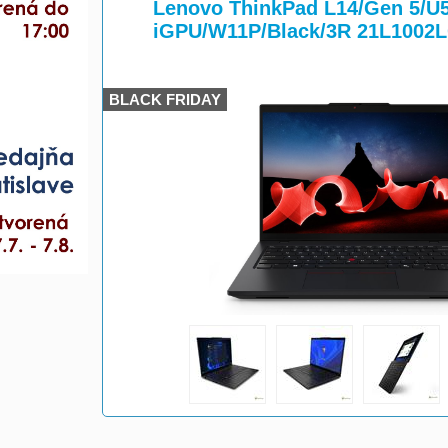
>
Lenovo ThinkPad L14/Gen 5/
iGPU/W11P/Black/3R 21L1002
BLACK FRIDAY