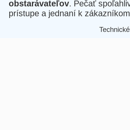
obstarávateľov
. Pečať spoľahli
prístupe a jednaní k zákazníkom a
Technické
Â
Â
Â