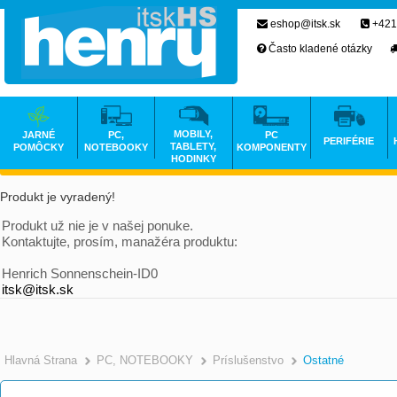
eshop@itsk.sk
+421
Často kladené otázky
MOBILY,
JARNÉ
PC,
PC
PERIFÉRIE
TABLETY,
POMÔCKY
NOTEBOOKY
KOMPONENTY
HODINKY
Produkt je vyradený!
Produkt už nie je v našej ponuke.
Kontaktujte, prosím, manažéra produktu:
Henrich Sonnenschein-ID0
itsk@itsk.sk
Hlavná Strana
PC, NOTEBOOKY
Príslušenstvo
Ostatné