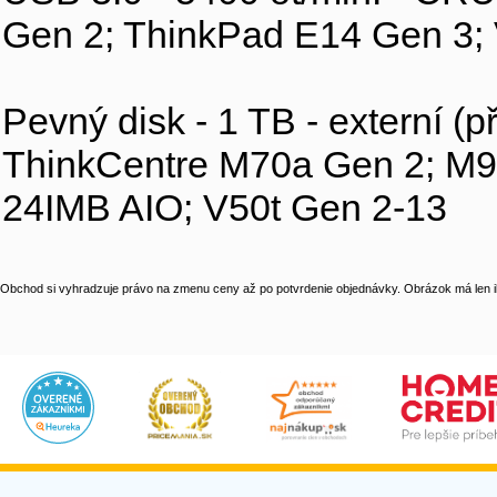
Gen 2; ThinkPad E14 Gen 3;
Pevný disk - 1 TB - externí (
ThinkCentre M70a Gen 2; M9
24IMB AIO; V50t Gen 2-13
Obchod si vyhradzuje právo na zmenu ceny až po potvrdenie objednávky. Obrázok má len il