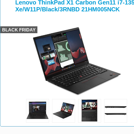
>
>
>
Lenovo ThinkPad X1 Carbon Gen11 i7-13
Xe/W11P/Black/3RNBD 21HM005NCK
BLACK FRIDAY