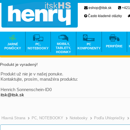
eshop@itsk.sk
+421
Často kladené otázky
MOBILY,
JARNÉ
PC,
PC
PERIFÉRIE
TABLETY,
POMÔCKY
NOTEBOOKY
KOMPONENTY
HODINKY
Produkt je vyradený!
Produkt už nie je v našej ponuke.
Kontaktujte, prosím, manažéra produktu:
Henrich Sonnenschein-ID0
itsk@itsk.sk
Hlavná Strana
PC, NOTEBOOKY
Notebooky
Podľa Uhlopriečky