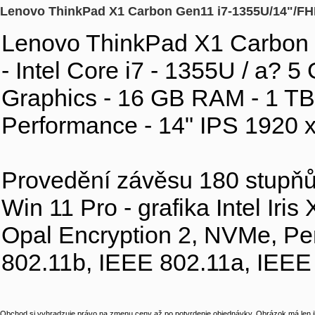
Lenovo ThinkPad X1 Carbon Gen11 i7-1355U/14"/
Lenovo ThinkPad X1 Carbon 
- Intel Core i7 - 1355U / a? 5 
Graphics - 16 GB RAM - 1 T
Performance - 14" IPS 1920 
Provedění závěsu 180 stupňů -
Win 11 Pro - grafika Intel I
Opal Encryption 2, NVMe, Pe
802.11b, IEEE 802.11a, IEEE
Obchod si vyhradzuje právo na zmenu ceny až po potvrdenie objednávky. Obrázok má len il