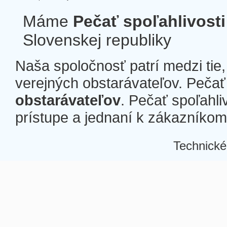
Máme
Pečať spoľahlivosti
Slovenskej republiky
Naša spoločnosť patrí medzi tie
verejných obstarávateľov. Pečať 
obstarávateľov
. Pečať spoľahli
prístupe a jednaní k zákazníkom a
Technické
Â
Â
Â