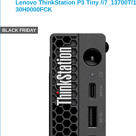
>
>
>
Lenovo ThinkStation P3 Tiny /i7_13700T
30H0000FCK
BLACK FRIDAY