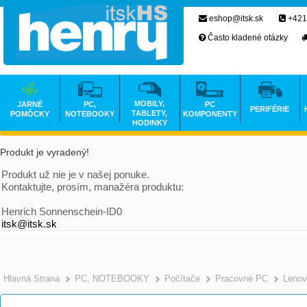
eshop@itsk.sk
+421
Často kladené otázky
MOBILY,
JARNÉ
PC,
PC
PERIFÉRIE
TABLETY,
POMÔCKY
NOTEBOOKY
KOMPONENTY
HODINKY
Produkt je vyradený!
Produkt už nie je v našej ponuke.
Kontaktujte, prosím, manažéra produktu:
Henrich Sonnenschein-ID0
itsk@itsk.sk
Hlavná Strana
PC, NOTEBOOKY
Počítače
Pracovné PC
Lenov