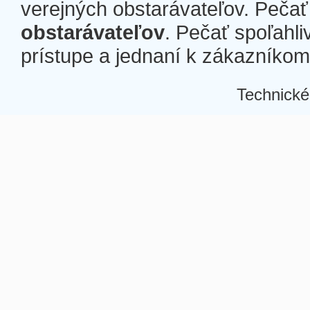
verejných obstarávateľov. Pečať 
obstarávateľov
. Pečať spoľahli
prístupe a jednaní k zákazníkom a
Technické
Â
Â
Â