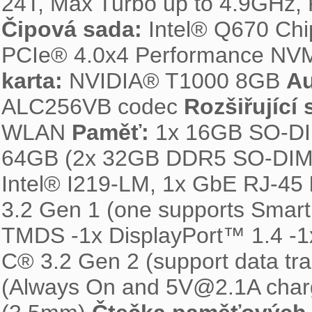
Čipová sada: 
Intel® Q670 Chi
PCIe® 4.0x4 Performance NV
karta: 
NVIDIA® T1000 8GB 
Au
ALC256VB codec 
Rozšiřující s
WLAN 
Paměť: 
1x 16GB SO-D
64GB (2x 32GB DDR5 SO-DIM
Intel® I219-LM, 1x GbE RJ-45 
3.2 Gen 1 (one supports Smar
TMDS -1x DisplayPort™ 1.4 -1x
C® 3.2 Gen 2 (support data tr
(Always On and 5V@2.1A charg