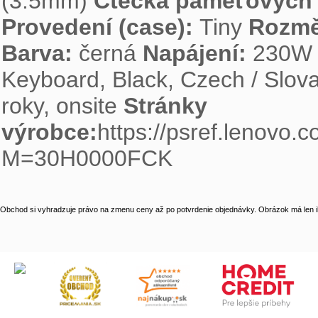
(3.5mm) 
Čtečka paměťových k
Provedení (case): 
Tiny 
Rozmě
Barva: 
černá 
Napájení: 
230W 
Keyboard, Black, Czech / Slova
roky, onsite 
Stránky 
výrobce:
https://psref.lenovo.
M=30H0000FCK
Obchod si vyhradzuje právo na zmenu ceny až po potvrdenie objednávky. Obrázok má len il