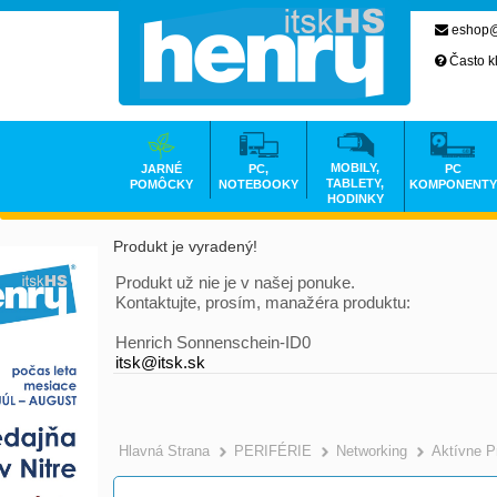
eshop@
Často k
MOBILY,
JARNÉ
PC,
PC
TABLETY,
POMÔCKY
NOTEBOOKY
KOMPONENTY
HODINKY
Produkt je vyradený!
Produkt už nie je v našej ponuke.
Kontaktujte, prosím, manažéra produktu:
Henrich Sonnenschein-ID0
itsk@itsk.sk
Hlavná Strana
PERIFÉRIE
Networking
Aktívne P