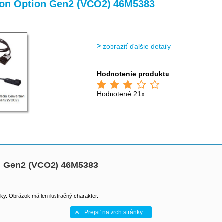
>
>
>
ion Option Gen2 (VCO2) 46M5383
zobraziť ďalšie detaily
Hodnotenie produktu
Hodnotené 21x
on Gen2 (VCO2) 46M5383
y. Obrázok má len ilustračný charakter.
Prejsť na vrch stránky...