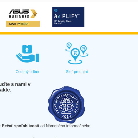
Osobný odber
Sieť predajní
ďte s nami v
akte:
e
Pečať spoľahlivosti
od Národného informačného