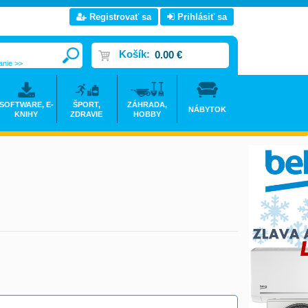
Registrovať sa
Prihlásiť sa
Košík:
0.00 €
anie >>
SOFTWARE, E-
ŠPORT,
ZÁHRADA,
NÁBYTOK
KNIHY
ZDRAVIE
HOBBY