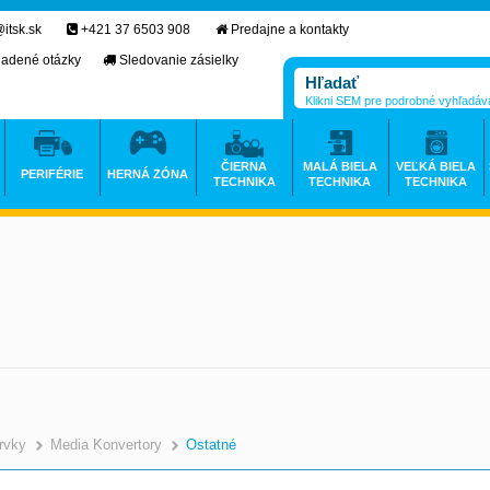
itsk.sk
+421 37 6503 908
Predajne a kontakty
ladené otázky
Sledovanie zásielky
Klikni SEM pre podrobné vyhľadáv
ČIERNA
MALÁ BIELA
VEĽKÁ BIELA
PERIFÉRIE
HERNÁ ZÓNA
TECHNIKA
TECHNIKA
TECHNIKA
rvky
Media Konvertory
Ostatné