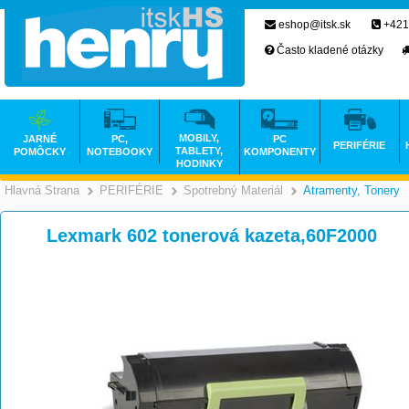
eshop@itsk.sk
+421
Často kladené otázky
MOBILY,
JARNÉ
PC,
PC
PERIFÉRIE
TABLETY,
POMÔCKY
NOTEBOOKY
KOMPONENTY
HODINKY
Hlavná Strana
PERIFÉRIE
Spotrebný Materiál
Atramenty, Tonery
>
>
>
Lexmark 602 tonerová kazeta,60F2000