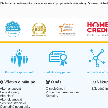
Obchod si vyhradzuje právo na zmenu ceny až po potvrdenie objednávky. Obrázok má len il
Popredná spoločnosť
Certifikovaný partner
Sieť dodávateľo
Všetko o nákupe
O nás
Nákup 
Ako nakupovať
O spoločnosti
Základné in
Cena dopravy
Voľné pracovné pozície
Ako platiť
Kontakty
Ako reklamovať
Servisné strediská
Obchodné podmienky