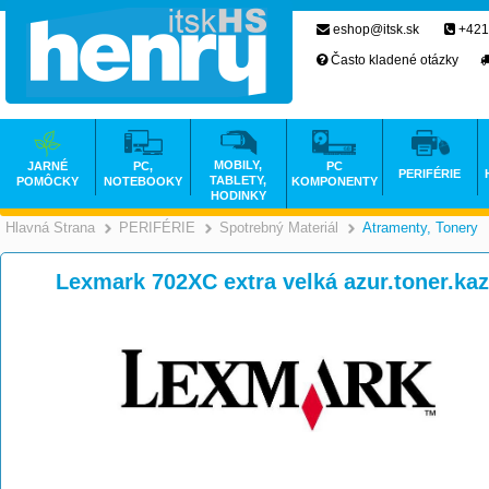
eshop@itsk.sk
+421
Často kladené otázky
MOBILY,
JARNÉ
PC,
PC
PERIFÉRIE
TABLETY,
POMÔCKY
NOTEBOOKY
KOMPONENTY
HODINKY
Hlavná Strana
PERIFÉRIE
Spotrebný Materiál
Atramenty, Tonery
>
>
>
Lexmark 702XC extra velká azur.toner.ka