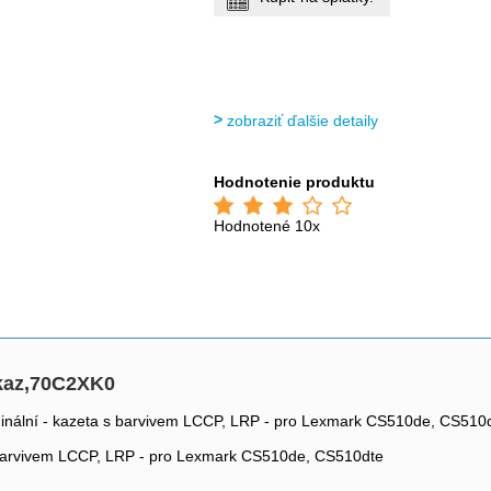
zobraziť ďalšie detaily
Hodnotenie produktu
Hodnotené 10x
.kaz,70C2XK0
iginální - kazeta s barvivem LCCP, LRP - pro Lexmark CS510de, CS510
 s barvivem LCCP, LRP - pro Lexmark CS510de, CS510dte