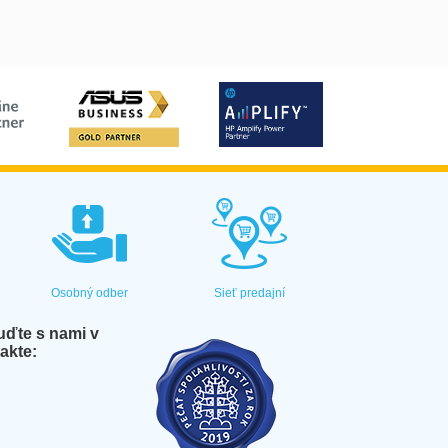
Osobný odber
Sieť predajní
ďte s nami v
akte: