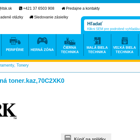
itsk.sk
+421 37 6503 908
Predajne a kontakty
ladené otázky
Sledovanie zásielky
Klikni SEM pre podrobné vyhľadáv
ČIERNA
MALÁ BIELA
VEĽKÁ BIELA
PERIFÉRIE
HERNÁ ZÓNA
TECHNIKA
TECHNIKA
TECHNIKA
ramenty, Tonery
>
rná toner.kaz,70C2XK0
Kúpiť na splátky.