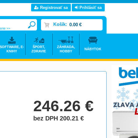
Registrovať sa
Prihlásiť sa
Košík:
0.00 €
anie >>
SOFTWARE, E-
ŠPORT,
ZÁHRADA,
NÁBYTOK
KNIHY
ZDRAVIE
HOBBY
246.26
€
bez DPH 200.21
€
do košíka