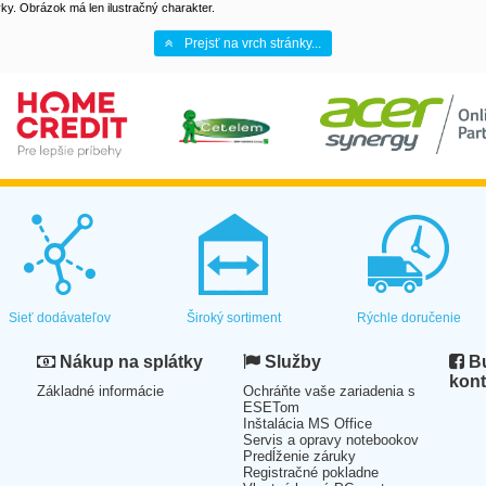
y. Obrázok má len ilustračný charakter.
Prejsť na vrch stránky...
Sieť dodávateľov
Široký sortiment
Rýchle doručenie
Nákup na splátky
Služby
Bu
kont
Základné informácie
Ochráňte vaše zariadenia s
ESETom
Inštalácia MS Office
Servis a opravy notebookov
Predĺženie záruky
Registračné pokladne