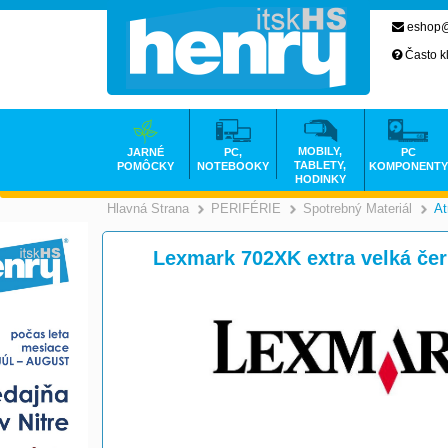
eshop@
Často k
MOBILY,
JARNÉ
PC,
PC
TABLETY,
POMÔCKY
NOTEBOOKY
KOMPONENTY
HODINKY
Hlavná Strana
PERIFÉRIE
Spotrebný Materiál
At
>
>
Lexmark 702XK extra velká če