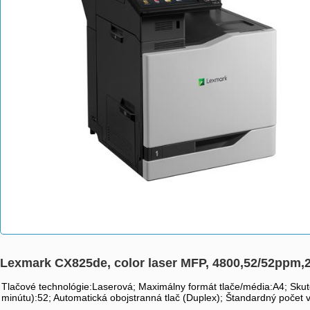
Lexmark CX825de, color laser MFP, 4800,52/52ppm,
Tlačové technológie:Laserová; Maximálny formát tlače/média:A4; Skuto
minútu):52; Automatická obojstranná tlač (Duplex); Štandardný počet