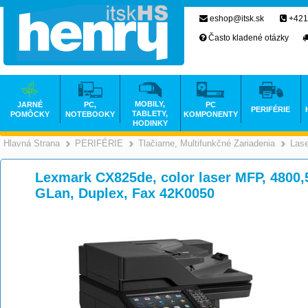
eshop@itsk.sk
+421
Často kladené otázky
MOBILY,
JARNÉ
PC,
PC
PERIFÉRIE
TABLETY,
POMÔCKY
NOTEBOOKY
KOMPONENTY
HODINKY
Hlavná Strana
PERIFÉRIE
Tlačiarne, Multifunkčné Zariadenia
Las
>
>
Lexmark CX825de, color laser MFP, 4800
GLan, Duplex, Fax 42K0050