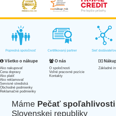
Popredná spoločnosť
Certifikovaný partner
Sieť dodávateľo
Všetko o nákupe
O nás
Nákup 
Ako nakupovať
O spoločnosti
Základné in
Cena dopravy
Voľné pracovné pozície
Ako platiť
Kontakty
Ako reklamovať
Servisné strediská
Obchodné podmienky
Reklamačné podmienky
Máme
Pečať spoľahlivosti
Slovenskej republiky