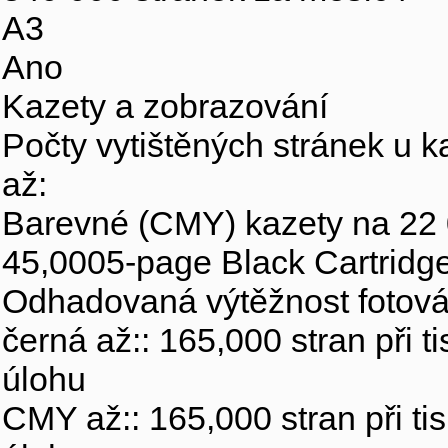
A3
Ano
Kazety a zobrazování
Počty vytištěných stránek u k
až:
Barevné (CMY) kazety na 22 
45,0005-page Black Cartridg
Odhadovaná výtěžnost fotová
černá až:: 165,000 stran při 
úlohu
CMY až:: 165,000 stran při ti