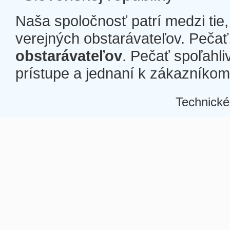
Naša spoločnosť patrí medzi tie
verejných obstarávateľov. Pečať 
obstarávateľov
. Pečať spoľahli
prístupe a jednaní k zákazníkom a
Technické
Â
Â
Â