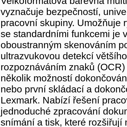
Velkoformátová barevná mult
vyznačuje bezpečností, unive
pracovní skupiny. Umožňuje r
se standardními funkcemi je
oboustranným skenováním po
ultrazvukovou detekcí většího
rozpoznáváním znaků (OCR) a
několik možností dokončování: 
nebo první skládací a dokonč
Lexmark. Nabízí řešení praco
jednoduché zpracování dokume
snímání a tisk, které rozšiřuj