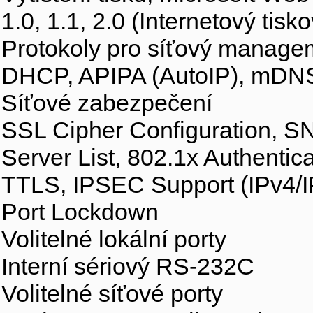
1.0, 1.1, 2.0 (Internetový tisk
Protokoly pro síťový manage
DHCP, APIPA (AutoIP), mD
Síťové zabezpečení
SSL Cipher Configuration, SN
Server List, 802.1x Authent
TTLS, IPSEC Support (IPv4/I
Port Lockdown
Volitelné lokální porty
Interní sériový RS-232C
Volitelné síťové porty