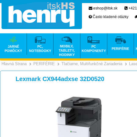
eshop@itsk.sk
+421
Často kladené otázky
MOBILY,
JARNÉ
PC,
PC
PERIFÉRIE
TABLETY,
POMÔCKY
NOTEBOOKY
KOMPONENTY
HODINKY
Hlavná Strana
PERIFÉRIE
Tlačiarne, Multifunkčné Zariadenia
Las
>
>
Lexmark CX944adxse 32D0520