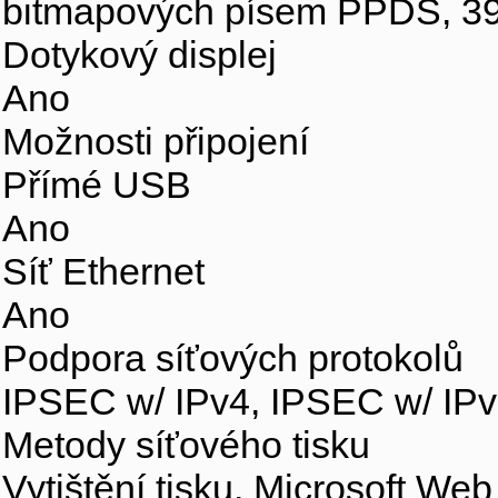
bitmapových písem PPDS, 39
Dotykový displej
Ano
Možnosti připojení
Přímé USB
Ano
Síť Ethernet
Ano
Podpora síťových protokolů
IPSEC w/ IPv4, IPSEC w/ IPv
Metody síťového tisku
Vytištění tisku, Microsoft We