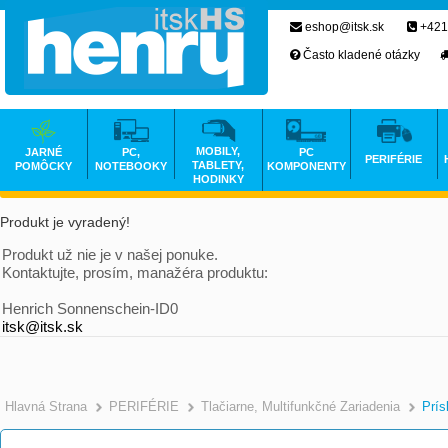
eshop@itsk.sk
+421
Často kladené otázky
MOBILY,
JARNÉ
PC,
PC
PERIFÉRIE
TABLETY,
POMÔCKY
NOTEBOOKY
KOMPONENTY
HODINKY
Produkt je vyradený!
Produkt už nie je v našej ponuke.
Kontaktujte, prosím, manažéra produktu:
Henrich Sonnenschein-ID0
itsk@itsk.sk
Hlavná Strana
PERIFÉRIE
Tlačiarne, Multifunkčné Zariadenia
Prís