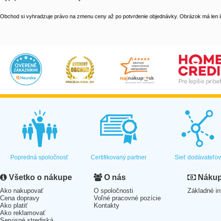
Obchod si vyhradzuje právo na zmenu ceny až po potvrdenie objednávky. Obrázok má len il
Popredná spoločnosť
Certifikovaný partner
Sieť dodávateľo
Všetko o nákupe
O nás
Nákup 
Ako nakupovať
O spoločnosti
Základné in
Cena dopravy
Voľné pracovné pozície
Ako platiť
Kontakty
Ako reklamovať
Servisné strediská