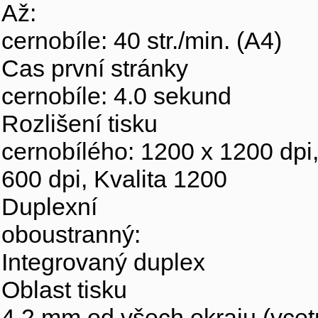
Až:
cernobíle: 40 str./min. (A4)
Cas první stránky
cernobíle: 4.0 sekund
Rozlišení tisku
cernobílého: 1200 x 1200 dpi
600 dpi, Kvalita 1200
Duplexní
oboustranný:
Integrovaný duplex
Oblast tisku
4.2 mm od všech okraju (vcet