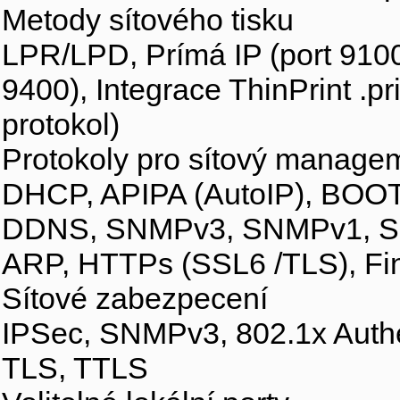
Metody sítového tisku
LPR/LPD, Prímá IP (port 9100
9400), Integrace ThinPrint .pri
protokol)
Protokoly pro sítový manage
DHCP, APIPA (AutoIP), BOO
DDNS, SNMPv3, SNMPv1, SNM
ARP, HTTPs (SSL6 /TLS), Fi
Sítové zabezpecení
IPSec, SNMPv3, 802.1x Auth
TLS, TTLS