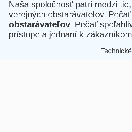
Naša spoločnosť patrí medzi tie
verejných obstarávateľov. Pečať 
obstarávateľov
. Pečať spoľahli
prístupe a jednaní k zákazníkom a
Technické
Â
Â
Â