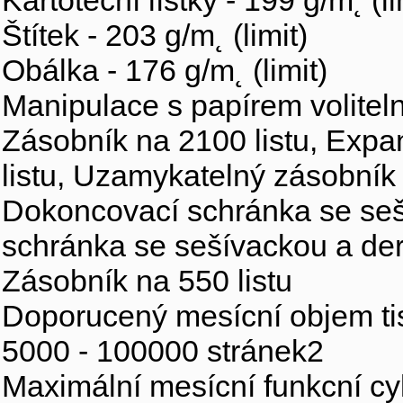
Kartotécní lístky - 199 g/m˛ (li
Štítek - 203 g/m˛ (limit)
Obálka - 176 g/m˛ (limit)
Manipulace s papírem volitel
Zásobník na 2100 listu, Exp
listu, Uzamykatelný zásobník 
Dokoncovací schránka se seš
schránka se sešívackou a de
Zásobník na 550 listu
Doporucený mesícní objem ti
5000 - 100000 stránek2
Maximální mesícní funkcní cy