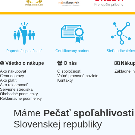
Popredná spoločnosť
Certifikovaný partner
Sieť dodávateľo
Všetko o nákupe
O nás
Nákup 
Ako nakupovať
O spoločnosti
Základné in
Cena dopravy
Voľné pracovné pozície
Ako platiť
Kontakty
Ako reklamovať
Servisné strediská
Obchodné podmienky
Reklamačné podmienky
Máme
Pečať spoľahlivosti
Slovenskej republiky