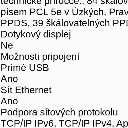
technické prírucce., 84 škálo
písem PCL 5e v Úzkých, Prav
PPDS, 39 škálovatelných P
Dotykový displej
Ne
Možnosti pripojení
Prímé USB
Ano
Sít Ethernet
Ano
Podpora sítových protokolu
TCP/IP IPv6, TCP/IP IPv4, 