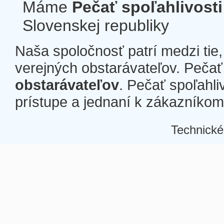
Máme
Pečať spoľahlivosti
Slovenskej republiky
Naša spoločnosť patrí medzi tie
verejných obstarávateľov. Pečať 
obstarávateľov
. Pečať spoľahli
prístupe a jednaní k zákazníkom a
Technické
Â
Â
Â