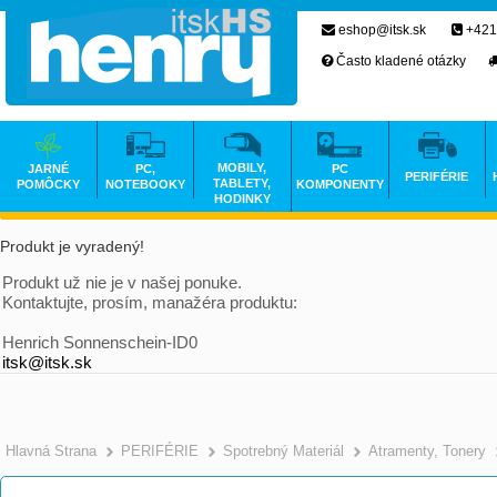
eshop@itsk.sk
+421
Často kladené otázky
MOBILY,
JARNÉ
PC,
PC
PERIFÉRIE
TABLETY,
POMÔCKY
NOTEBOOKY
KOMPONENTY
HODINKY
Produkt je vyradený!
Produkt už nie je v našej ponuke.
Kontaktujte, prosím, manažéra produktu:
Henrich Sonnenschein-ID0
itsk@itsk.sk
Hlavná Strana
PERIFÉRIE
Spotrebný Materiál
Atramenty, Tonery