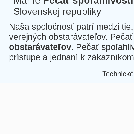
Máme
Pečať spoľahlivosti
Slovenskej republiky
Naša spoločnosť patrí medzi tie
verejných obstarávateľov. Pečať 
obstarávateľov
. Pečať spoľahli
prístupe a jednaní k zákazníkom a
Technické
Â
Â
Â