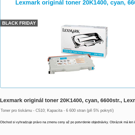
>
>
>
Lexmark originál toner 20K1400, cyan, 66
BLACK FRIDAY
Lexmark originál toner 20K1400, cyan, 6600str., Le
Toner pro tiskárnu - C510; Kapacita - 6 600 stran (při 5% pokrytí)
Obchod si vyhradzuje právo na zmenu ceny až po potvrdenie objednávky. Obrázok má len il