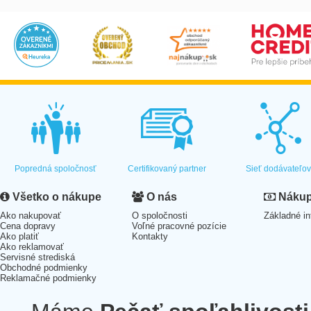
Popredná spoločnosť
Certifikovaný partner
Sieť dodávateľo
Všetko o nákupe
O nás
Nákup 
Ako nakupovať
O spoločnosti
Základné in
Cena dopravy
Voľné pracovné pozície
Ako platiť
Kontakty
Ako reklamovať
Servisné strediská
Obchodné podmienky
Reklamačné podmienky