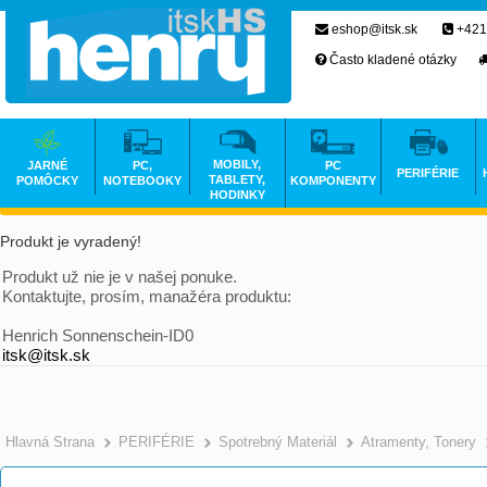
eshop@itsk.sk
+421
Často kladené otázky
MOBILY,
JARNÉ
PC,
PC
PERIFÉRIE
TABLETY,
POMÔCKY
NOTEBOOKY
KOMPONENTY
HODINKY
Produkt je vyradený!
Produkt už nie je v našej ponuke.
Kontaktujte, prosím, manažéra produktu:
Henrich Sonnenschein-ID0
itsk@itsk.sk
Hlavná Strana
PERIFÉRIE
Spotrebný Materiál
Atramenty, Tonery