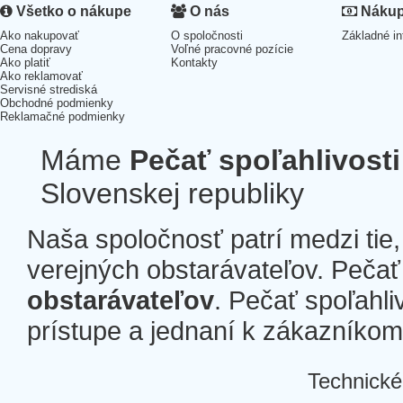
Všetko o nákupe
O nás
Nákup 
Ako nakupovať
O spoločnosti
Základné in
Cena dopravy
Voľné pracovné pozície
Ako platiť
Kontakty
Ako reklamovať
Servisné strediská
Obchodné podmienky
Reklamačné podmienky
Máme
Pečať spoľahlivosti
Slovenskej republiky
Naša spoločnosť patrí medzi tie
verejných obstarávateľov. Pečať 
obstarávateľov
. Pečať spoľahli
prístupe a jednaní k zákazníkom a
Technické
Â