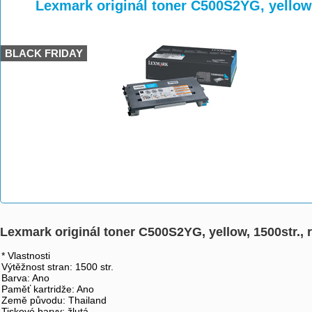
>
>
>
Lexmark originál toner C500S2YG, yellow,
BLACK FRIDAY
Lexmark originál toner C500S2YG, yellow, 1500str.,
* Vlastnosti
Výtěžnost stran: 1500 str.
Barva: Ano
Paměť kartridže: Ano
Země původu: Thailand
Tiskové barvy: žlutá