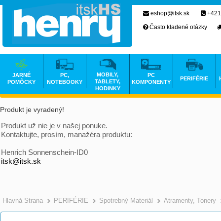
eshop@itsk.sk
+421
Často kladené otázky
MOBILY,
JARNÉ
PC,
PC
PERIFÉRIE
TABLETY,
POMÔCKY
NOTEBOOKY
KOMPONENTY
HODINKY
Produkt je vyradený!
Produkt už nie je v našej ponuke.
Kontaktujte, prosím, manažéra produktu:
Henrich Sonnenschein-ID0
itsk@itsk.sk
Hlavná Strana
PERIFÉRIE
Spotrebný Materiál
Atramenty, Tonery