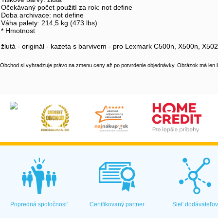
Očekávaný počet použití za rok: not define
Doba archivace: not define
Váha palety: 214,5 kg (473 lbs)
* Hmotnost
žlutá - originál - kazeta s barvivem - pro Lexmark C500n, X500n, X50
Obchod si vyhradzuje právo na zmenu ceny až po potvrdenie objednávky. Obrázok má len il
Popredná spoločnosť
Certifikovaný partner
Sieť dodávateľo