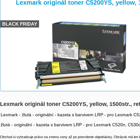
>
>
>
Lexmark originál toner C5200YS, yellow, 
BLACK FRIDAY
Lexmark originál toner C5200YS, yellow, 1500str., r
Lexmark - žlutá - originální - kazeta s barvivem LRP - pro Lexmark 
žlutá - originální - kazeta s barvivem LRP - pro Lexmark C520n, C53
Obchod si vyhradzuje právo na zmenu ceny až po potvrdenie objednávky. Obrázok má len il