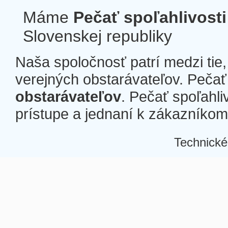
Máme
Pečať spoľahlivosti
Slovenskej republiky
Naša spoločnosť patrí medzi tie
verejných obstarávateľov. Pečať 
obstarávateľov
. Pečať spoľahli
prístupe a jednaní k zákazníkom a
Technické
Â
Â
Â