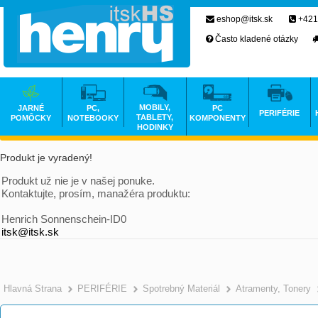
eshop@itsk.sk
+421
Často kladené otázky
MOBILY,
JARNÉ
PC,
PC
PERIFÉRIE
TABLETY,
POMÔCKY
NOTEBOOKY
KOMPONENTY
HODINKY
Produkt je vyradený!
Produkt už nie je v našej ponuke.
Kontaktujte, prosím, manažéra produktu:
Henrich Sonnenschein-ID0
itsk@itsk.sk
Hlavná Strana
PERIFÉRIE
Spotrebný Materiál
Atramenty, Tonery