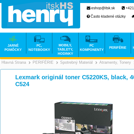
eshop@itsk.sk
+421
Často kladené otázky
MOBILY,
JARNÉ
PC,
PC
PERIFÉRIE
TABLETY,
POMÔCKY
NOTEBOOKY
KOMPONENTY
HODINKY
Hlavná Strana
PERIFÉRIE
Spotrebný Materiál
Atramenty, Tonery
>
>
>
Lexmark originál toner C5220KS, black, 4
C524