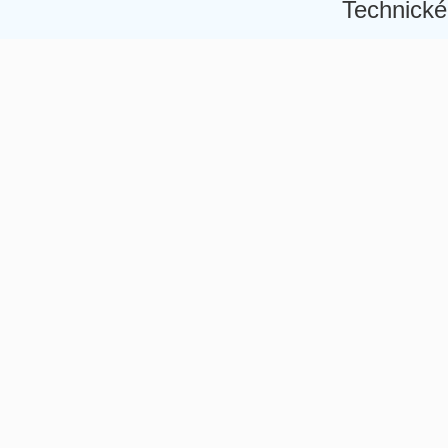
Technické
Â
Â
Â