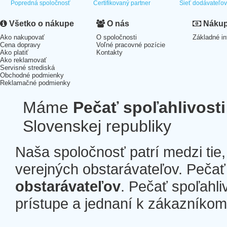
Popredná spoločnosť
Certifikovaný partner
Sieť dodávateľo
Všetko o nákupe
O nás
Nákup 
Ako nakupovať
O spoločnosti
Základné in
Cena dopravy
Voľné pracovné pozície
Ako platiť
Kontakty
Ako reklamovať
Servisné strediská
Obchodné podmienky
Reklamačné podmienky
Máme
Pečať spoľahlivosti
Slovenskej republiky
Naša spoločnosť patrí medzi tie
verejných obstarávateľov. Pečať 
obstarávateľov
. Pečať spoľahli
prístupe a jednaní k zákazníkom a