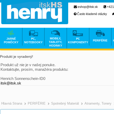
eshop@itsk.sk
+421
Často kladené otázky
MOBILY,
JARNÉ
PC,
PC
PERIFÉRIE
TABLETY,
POMÔCKY
NOTEBOOKY
KOMPONENTY
HODINKY
Produkt je vyradený!
Produkt už nie je v našej ponuke.
Kontaktujte, prosím, manažéra produktu:
Henrich Sonnenschein-ID0
itsk@itsk.sk
Hlavná Strana
PERIFÉRIE
Spotrebný Materiál
Atramenty, Tonery