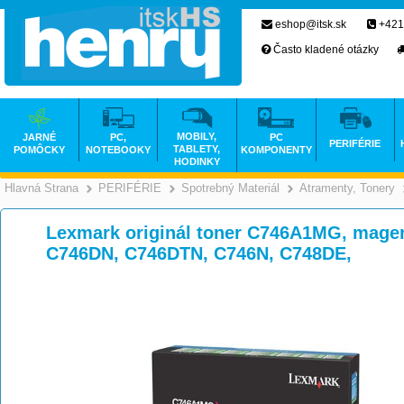
eshop@itsk.sk
+421
Často kladené otázky
MOBILY,
JARNÉ
PC,
PC
PERIFÉRIE
TABLETY,
POMÔCKY
NOTEBOOKY
KOMPONENTY
HODINKY
Hlavná Strana
PERIFÉRIE
Spotrebný Materiál
Atramenty, Tonery
>
>
>
Lexmark originál toner C746A1MG, magent
C746DN, C746DTN, C746N, C748DE,