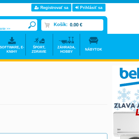
Registrovať sa
Prihlásiť sa
Košík:
0.00 €
anie >>
SOFTWARE, E-
ŠPORT,
ZÁHRADA,
NÁBYTOK
KNIHY
ZDRAVIE
HOBBY