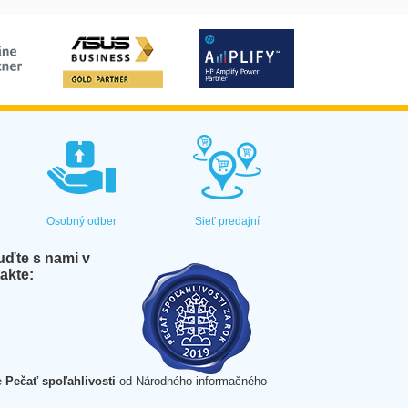
Osobný odber
Sieť predajní
ďte s nami v
akte:
e
Pečať spoľahlivosti
od Národného informačného