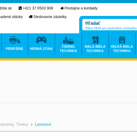
itsk.sk
+421 37 6503 908
Predajne a kontakty
ladené otázky
Sledovanie zásielky
Klikni SEM pre podrobné vyhľadáv
ČIERNA
MALÁ BIELA
VEĽKÁ BIELA
PERIFÉRIE
HERNÁ ZÓNA
TECHNIKA
TECHNIKA
TECHNIKA
ramenty, Tonery
Laserové