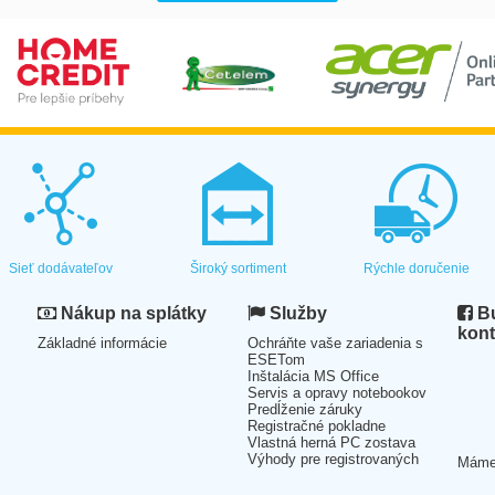
Sieť dodávateľov
Široký sortiment
Rýchle doručenie
Nákup na splátky
Služby
Bu
kont
Základné informácie
Ochráňte vaše zariadenia s
ESETom
Inštalácia MS Office
Servis a opravy notebookov
Predĺženie záruky
Registračné pokladne
Vlastná herná PC zostava
Výhody pre registrovaných
Mám