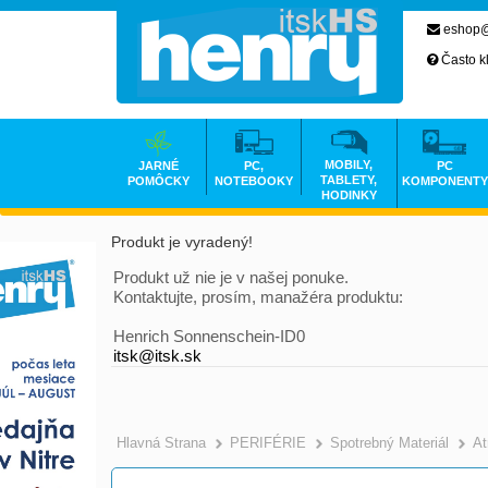
eshop@
Často k
MOBILY,
JARNÉ
PC,
PC
TABLETY,
POMÔCKY
NOTEBOOKY
KOMPONENTY
HODINKY
Produkt je vyradený!
Produkt už nie je v našej ponuke.
Kontaktujte, prosím, manažéra produktu:
Henrich Sonnenschein-ID0
itsk@itsk.sk
Hlavná Strana
PERIFÉRIE
Spotrebný Materiál
At