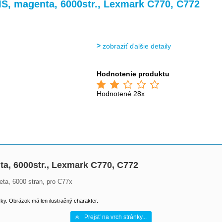
>
>
S, magenta, 6000str., Lexmark C770, C772
zobraziť ďalšie detaily
Hodnotenie produktu
Hodnotené 28x
a, 6000str., Lexmark C770, C772
ta, 6000 stran, pro C77x
y. Obrázok má len ilustračný charakter.
Prejsť na vrch stránky...