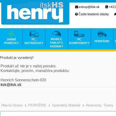
eshop@itsk.sk
+421
Často kladené otázky
MOBILY,
JARNÉ
PC,
PC
PERIFÉRIE
TABLETY,
POMÔCKY
NOTEBOOKY
KOMPONENTY
HODINKY
Produkt je vyradený!
Produkt už nie je v našej ponuke.
Kontaktujte, prosím, manažéra produktu:
Henrich Sonnenschein-ID0
itsk@itsk.sk
Hlavná Strana
PERIFÉRIE
Spotrebný Materiál
Atramenty, Tonery