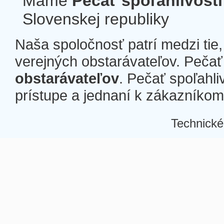
Máme
Pečať spoľahlivosti
Slovenskej republiky
Naša spoločnosť patrí medzi tie
verejných obstarávateľov. Pečať 
obstarávateľov
. Pečať spoľahli
prístupe a jednaní k zákazníkom a
Technické
Â
Â
Â