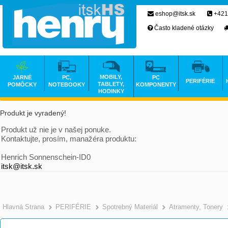
eshop@itsk.sk
+421
Často kladené otázky
MOBILY,
JARNÉ
PC,
PC
PERIFÉRIE
TABLETY,
POMÔCKY
NOTEBOOKY
KOMPONENTY
HODINKY
Produkt je vyradený!
Produkt už nie je v našej ponuke.
Kontaktujte, prosím, manažéra produktu:
Henrich Sonnenschein-ID0
itsk@itsk.sk
Hlavná Strana
PERIFÉRIE
Spotrebný Materiál
Atramenty, Tonery