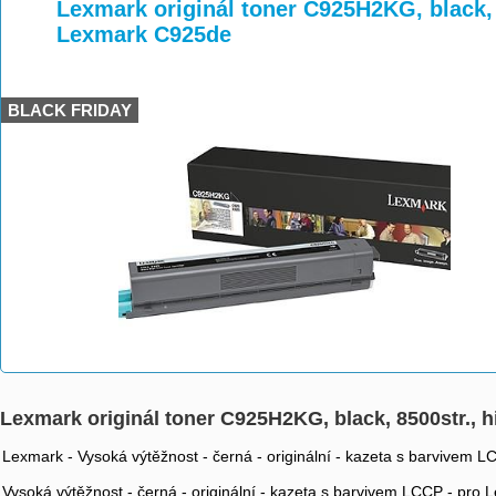
>
>
>
Lexmark originál toner C925H2KG, black, 
Lexmark C925de
BLACK FRIDAY
Lexmark originál toner C925H2KG, black, 8500str., 
Lexmark - Vysoká výtěžnost - černá - originální - kazeta s barvivem
Vysoká výtěžnost - černá - originální - kazeta s barvivem LCCP - pr