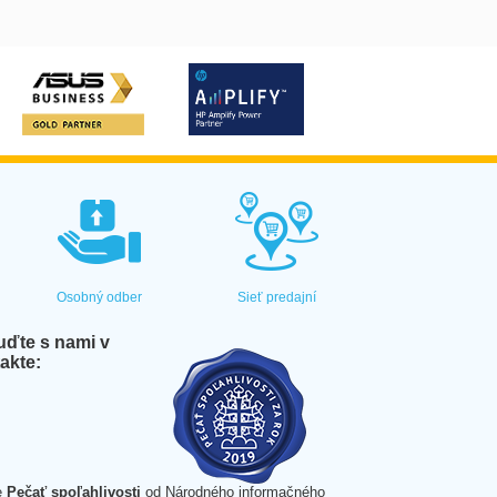
Osobný odber
Sieť predajní
ďte s nami v
akte:
e
Pečať spoľahlivosti
od Národného informačného