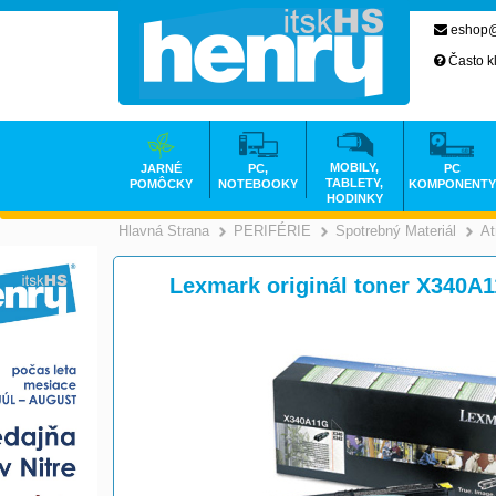
eshop@
Často k
MOBILY,
JARNÉ
PC,
PC
TABLETY,
POMÔCKY
NOTEBOOKY
KOMPONENTY
HODINKY
Hlavná Strana
PERIFÉRIE
Spotrebný Materiál
At
>
>
Lexmark originál toner X340A11