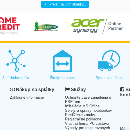
Prejsť na vrch stránky...
Sieť dodávateľov
Široký sortiment
Rýchle doručenie
Nákup na splátky
Služby
Bu
kont
Základné informácie
Ochráňte vaše zariadenia s
ESETom
Inštalácia MS Office
Servis a opravy notebookov
Predĺženie záruky
Registračné pokladne
Vlastná herná PC zostava
Výhody pre registrovaných
Mám