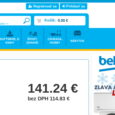
Registrovať sa
Prihlásiť sa
Košík:
0.00 €
anie >>
SOFTWARE, E-
ŠPORT,
ZÁHRADA,
NÁBYTOK
KNIHY
ZDRAVIE
HOBBY
141.24
€
bez DPH 114.83
€
do košíka