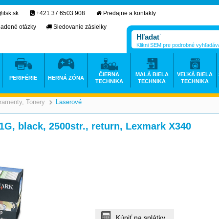
itsk.sk
+421 37 6503 908
Predajne a kontakty
ladené otázky
Sledovanie zásielky
Klikni SEM pre podrobné vyhľadáv
ČIERNA
MALÁ BIELA
VEĽKÁ BIELA
PERIFÉRIE
HERNÁ ZÓNA
TECHNIKA
TECHNIKA
TECHNIKA
ramenty, Tonery
Laserové
>
>
G, black, 2500str., return, Lexmark X340
Kúpiť na splátky.