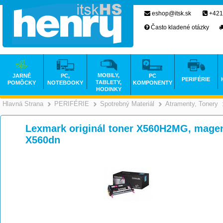
eshop@itsk.sk
+421
Často kladené otázky
MOBILY,
JARNÉ
PC,
PC
PERIFÉRIE
TABLETY,
POMÔCKY
NOTEBOOKY
KOMPONENTY
HODINKY
Hlavná Strana
PERIFÉRIE
Spotrebný Materiál
Atramenty, Tonery
>
>
>
Lexmark originál toner X560H2MG, magen
X560dn