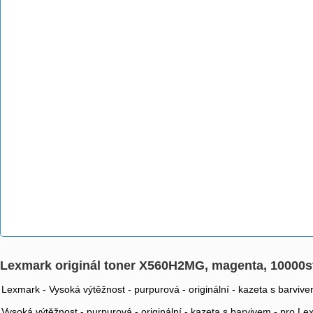
Lexmark originál toner X560H2MG, magenta, 10000s
Lexmark - Vysoká výtěžnost - purpurová - originální - kazeta s barvi
Vysoká výtěžnost - purpurová - originální - kazeta s barvivem - pro 