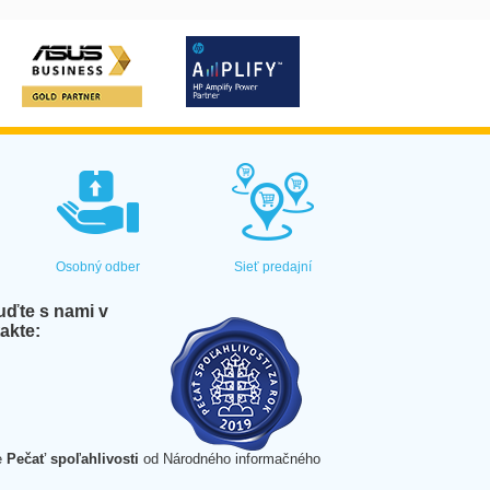
Osobný odber
Sieť predajní
ďte s nami v
akte:
e
Pečať spoľahlivosti
od Národného informačného