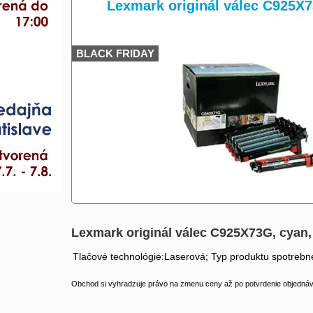
>
>
Lexmark originál válec C925X7
BLACK FRIDAY
Lexmark originál válec C925X73G, cyan,
Tlačové technológie:Laserová; Typ produktu spotrebné
Obchod si vyhradzuje právo na zmenu ceny až po potvrdenie objednávk