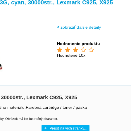
>
>
3G, cyan, 30000str., Lexmark C925, X925
zobraziť ďalšie detaily
Hodnotenie produktu
Hodnotené 10x
 30000str., Lexmark C925, X925
ho materiálu:Farebná cartridge / toner / páska
y. Obrázok má len ilustračný charakter.
Prejsť na vrch stránky...