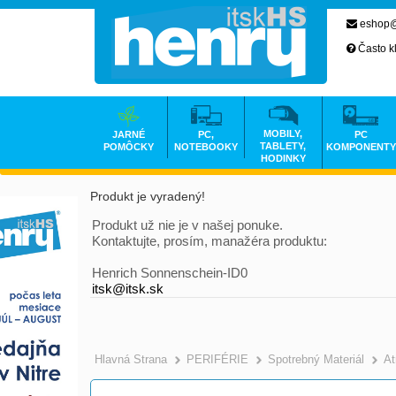
eshop@
Často k
MOBILY,
JARNÉ
PC,
PC
TABLETY,
POMÔCKY
NOTEBOOKY
KOMPONENTY
HODINKY
Produkt je vyradený!
Produkt už nie je v našej ponuke.
Kontaktujte, prosím, manažéra produktu:
Henrich Sonnenschein-ID0
itsk@itsk.sk
Hlavná Strana
PERIFÉRIE
Spotrebný Materiál
At