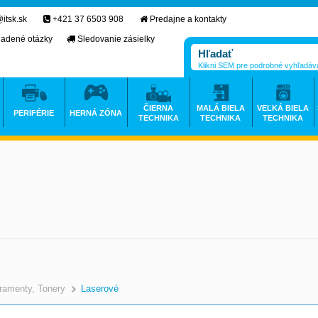
itsk.sk
+421 37 6503 908
Predajne a kontakty
ladené otázky
Sledovanie zásielky
Klikni SEM pre podrobné vyhľadáv
ČIERNA
MALÁ BIELA
VEĽKÁ BIELA
PERIFÉRIE
HERNÁ ZÓNA
TECHNIKA
TECHNIKA
TECHNIKA
ramenty, Tonery
Laserové