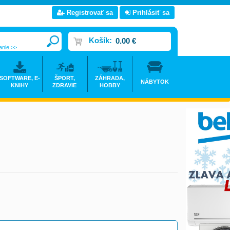
Registrovať sa
Prihlásiť sa
Košík:
0.00 €
anie >>
SOFTWARE, E-
ŠPORT,
ZÁHRADA,
NÁBYTOK
KNIHY
ZDRAVIE
HOBBY