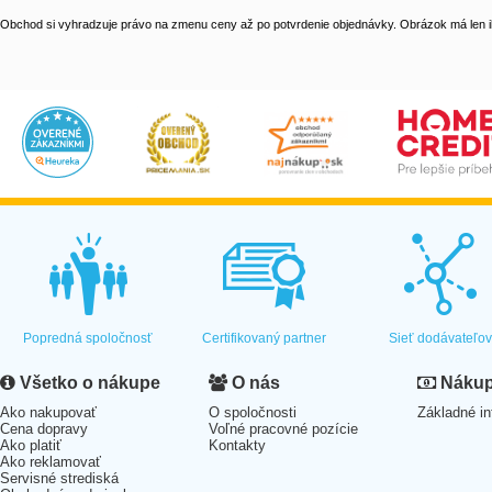
Obchod si vyhradzuje právo na zmenu ceny až po potvrdenie objednávky. Obrázok má len il
Popredná spoločnosť
Certifikovaný partner
Sieť dodávateľo
Všetko o nákupe
O nás
Nákup 
Ako nakupovať
O spoločnosti
Základné in
Cena dopravy
Voľné pracovné pozície
Ako platiť
Kontakty
Ako reklamovať
Servisné strediská