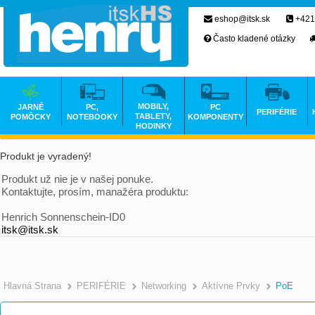
eshop@itsk.sk
+421
Často kladené otázky
MOBILY,
JARNÉ
PC,
PC
PERIFÉRIE
TABLETY,
POMÔCKY
NOTEBOOKY
KOMPONENTY
HODINKY
Produkt je vyradený!
Produkt už nie je v našej ponuke.
Kontaktujte, prosím, manažéra produktu:
Henrich Sonnenschein-ID0
itsk@itsk.sk
Hlavná Strana
PERIFÉRIE
Networking
Aktívne Prvky
PoE