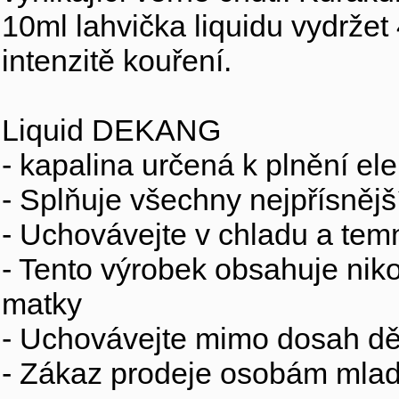
10ml lahvička liquidu vydržet 
intenzitě kouření.
Liquid DEKANG
- kapalina určená k plnění ele
- Splňuje všechny nejpřísnější
- Uchovávejte v chladu a tem
- Tento výrobek obsahuje niko
matky
- Uchovávejte mimo dosah dě
- Zákaz prodeje osobám mlad