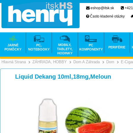
eshop@itsk.sk
+421
Často kladené otázky
MOBILY,
JARNÉ
PC,
PC
PERIFÉRIE
TABLETY,
POMÔCKY
NOTEBOOKY
KOMPONENTY
HODINKY
Hlavná Strana
ZÁHRADA, HOBBY
Dom A Záhrada
Dom
E-Ciga
>
>
Liquid Dekang 10ml,18mg,Meloun