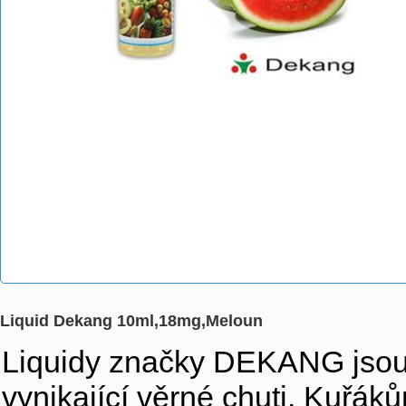
Liquid Dekang 10ml,18mg,Meloun
Liquidy značky DEKANG jsou v
vynikající věrné chuti. Kuřák